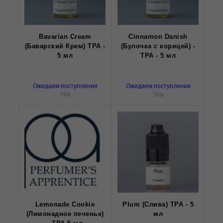
Bavarian Cream
Cinnamon Danish
(Баварский Крем) TPA -
(Булочка с корицей) -
5 мл
TPA - 5 мл
Ожидаем поступления
Ожидаем поступления
TPA
TPA
Lemonade Cookie
Plum (Слива) TPA - 5
(Лимонадное печенье)
мл