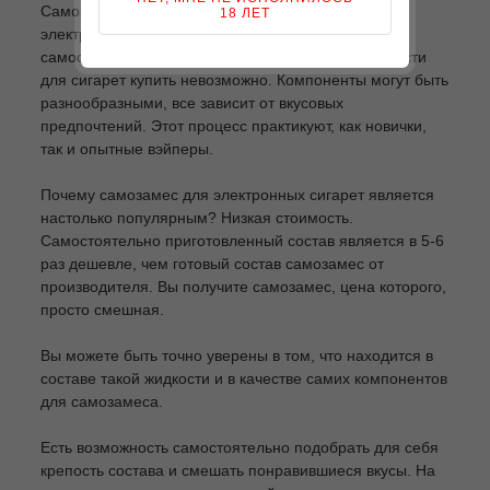
Самозамес – это жидкость для заливания в
18 ЛЕТ
электронные сигареты, которая готовится
самостоятельно. Персональный самозамес жидкости
для сигарет купить невозможно. Компоненты могут быть
разнообразными, все зависит от вкусовых
предпочтений. Этот процесс практикуют, как новички,
так и опытные вэйперы.
Почему самозамес для электронных сигарет является
настолько популярным? Низкая стоимость.
Самостоятельно приготовленный состав является в 5-6
раз дешевле, чем готовый состав самозамес от
производителя. Вы получите самозамес, цена которого,
просто смешная.
Вы можете быть точно уверены в том, что находится в
составе такой жидкости и в качестве самих компонентов
для самозамеса.
Есть возможность самостоятельно подобрать для себя
крепость состава и смешать понравившиеся вкусы. На