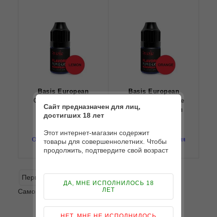
Basis European
Basis European
Collection: Lemon
Collection: Orange
Сайт предназначен для лиц,
(Лимон) - 5 мл
(Апельсин) - 5 мл
достигших 18 лет
Этот интернет-магазин содержит
Ожидаем поступления
Ожидаем поступления
товары для совершеннолетних. Чтобы
Basis
Basis
продолжить, подтвердите свой возраст
Первая
«
2
3
4
5
6
»
Последняя
ДА, МНЕ ИСПОЛНИЛОСЬ 18
ЛЕТ
Самозамес жидкости для сигарет
НЕТ, МНЕ НЕ ИСПОЛНИЛОСЬ