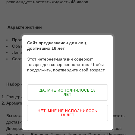
рекомендует настоять жидкость 48 часов.
Характеристики
Производитель: Украина;
Сайт предназначен для лиц,
Объем: 30 мл;
достигших 18 лет
Линейка: Twins;
Соотношение: 50/50.
Этот интернет-магазин содержит
товары для совершеннолетних. Чтобы
продолжить, подтвердите свой возраст
Набор состоит из 2-х компонентов
ДА, МНЕ ИСПОЛНИЛОСЬ 18
ЛЕТ
Глицерин - объем 15 мл;
Ароматизатор + пропиленгликоль - объем 15 мл.
НЕТ, МНЕ НЕ ИСПОЛНИЛОСЬ
18 ЛЕТ
Вы можете купить Набор TWINS Lime Strawberry и заказать
доставку по Киеву и Украине: Харьков, Одесса,
Днепропетровск, Запорожье, Львов, Кривой Рог, Николаев,
Мариуполь, Винница, Херсон, Чернигов, Полтава, Черкассы,