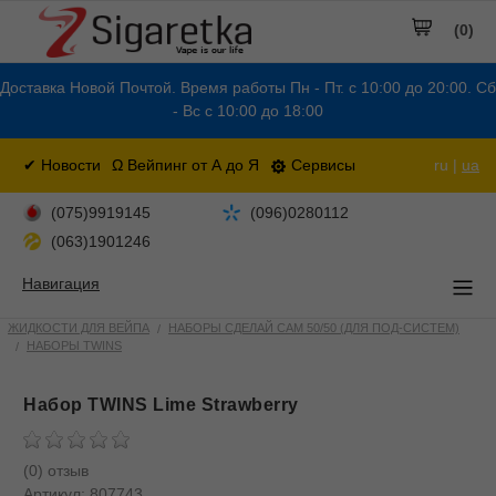
(0)
Доставка Новой Почтой. Время работы Пн - Пт. с 10:00 до 20:00. Сб
- Вс с 10:00 до 18:00
✔ Новости
Ω Вейпинг от А до Я
Сервисы
ru |
ua
(075)9919145
(096)0280112
(063)1901246
Навигация
ЖИДКОСТИ ДЛЯ ВЕЙПА
НАБОРЫ СДЕЛАЙ САМ 50/50 (ДЛЯ ПОД-СИСТЕМ)
НАБОРЫ TWINS
Набор TWINS Lime Strawberry
(0) отзыв
Артикул:
807743