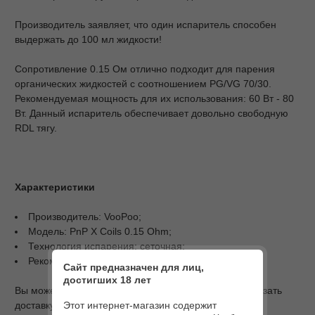
Производитель заявляет, что один испаритель способен
выдержать до 100 мл жидкости!
Сопротивление 0.15 Ом отлично подходит для парения
органических жидкостей с соотношением PG/VG 70/30.
Рекомендуемая мощность для их использования: 60 Вт - 80
Вт. Данный испаритель обеспечивает довольно свободную
RDL тягу.
Характеристики
Производитель: VooPoo;
Модель: PnP X Coils 0.15 Ohm;
Технология испарения: сеточная;
Рекомендуемая мощность: 60 Вт - 80 Вт.
Сайт предназначен для лиц,
достигших 18 лет
Вы можете купить VooPoo PnP X Coil 0.15 Ohm и заказать
Этот интернет-магазин содержит
доставку по Киеву и Украине: Харьков, Одесса,