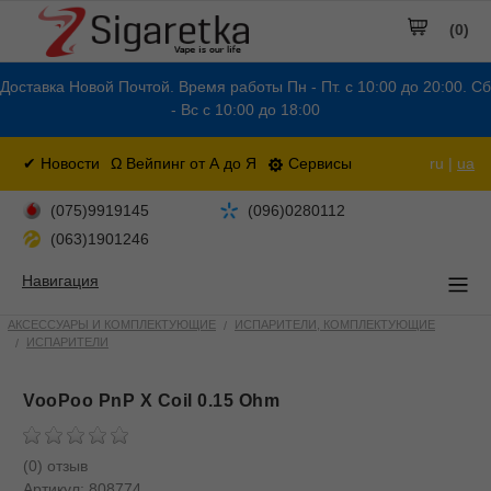
(0)
Доставка Новой Почтой. Время работы Пн - Пт. с 10:00 до 20:00. Сб
- Вс с 10:00 до 18:00
✔ Новости
Ω Вейпинг от А до Я
Сервисы
ru |
ua
(075)9919145
(096)0280112
(063)1901246
Навигация
АКСЕССУАРЫ И КОМПЛЕКТУЮЩИЕ
ИСПАРИТЕЛИ, КОМПЛЕКТУЮЩИЕ
ИСПАРИТЕЛИ
VooPoo PnP X Coil 0.15 Ohm
(0) отзыв
Артикул:
808774