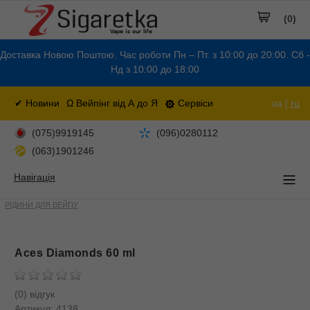
(0)
Доставка Новою Поштою. Час роботи Пн – Пт. з 10:00 до 20:00. Сб -
Нд з 10:00 до 18:00
✔ Новини
Ω Вейпінг від А до Я
Сервіси
ua |
ru
(075)9919145
(096)0280112
(063)1901246
Навігація
РІДИНИ ДЛЯ ВЕЙПУ
Aces Diamonds 60 ml
(0) відгук
Артикул:
4138