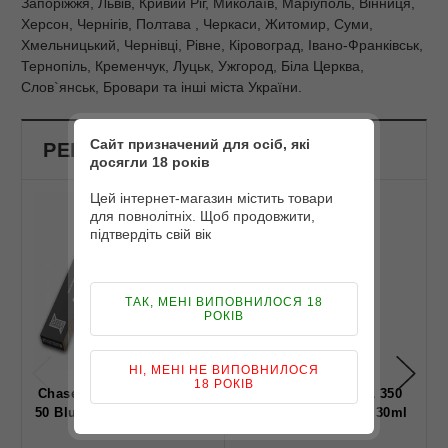
Запоріжжя, Львів, Кривий Ріг, Миколаїв, Маріуполь, Вінниця,
Херсон, Чернігів, Полтава , Черкаси, Житомир, Суми,
Хмельницький, Чернівці, Рівне, Кіровоград, Івано-Франківськ,
Тернопіль, Кременчук, Луцьк, Ужгород, Біла Церква,
Слов`янськ, Бровари та інші міста України.
Сайт призначений для осіб, які
РЕКОМЕНДОВАНІ ПРОДУКТИ
досягли 18 років
Цей інтернет-магазин містить товари
для повнолітніх. Щоб продовжити,
підтвердіть свій вік
ТАК, МЕНІ ВИПОВНИЛОСЯ 18
РОКІВ
НІ, МЕНІ НЕ ВИПОВНИЛОСЯ
18 РОКІВ
Chaser Special Berry Salt
Набір Flavorlab FL 350
50 Blueberry Lemon 30 мл
Watermelon Lemon 30ml