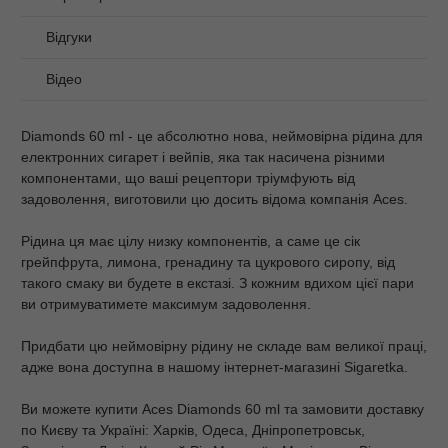
Відгуки
Відео
Diamonds 60 ml - це абсолютно нова, неймовірна рідина для
електронних сигарет і вейпів, яка так насичена різними
компонентами, що ваші рецептори тріумфують від
задоволення, виготовили цю досить відома компанія Aces.
Рідина ця має цілу низку компонентів, а саме це сік
грейпфрута, лимона, гренадину та цукрового сиропу, від
такого смаку ви будете в екстазі. З кожним вдихом цієї пари
ви отримуватимете максимум задоволення.
Придбати цю неймовірну рідину не складе вам великої праці,
адже вона доступна в нашому інтернет-магазині Sigaretka.
Ви можете купити Aces Diamonds 60 ml та замовити доставку
по Києву та Україні: Харків, Одеса, Дніпропетровськ,