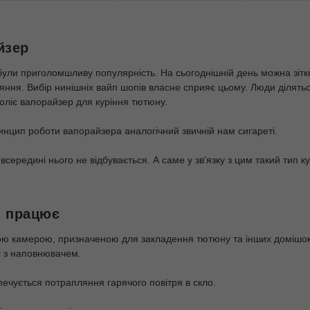
йзер
були приголомшливу популярність. На сьогоднішній день можна зіткнут
яння. Вибір нинішніх вайп шопів власне сприяє цьому. Люди ділятьс
оліє вапорайзер для куріння тютюну.
нцип роботи вапорайзера аналогічний звичній нам сигареті.
 всередині нього не відбувається. А саме у зв'язку з цим такий тип 
н працює
ю камерою, призначеною для закладення тютюну та інших домішок
і з наповнювачем.
печується потрапляння гарячого повітря в скло.