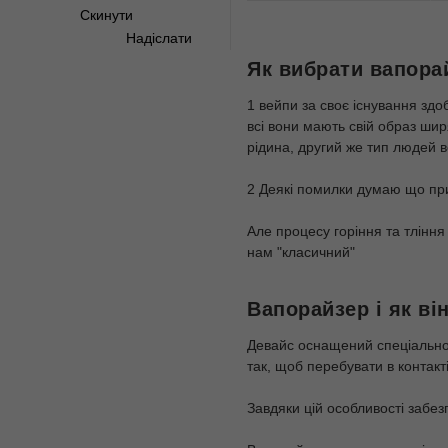
Скинути
Надіслати
Як вибрати вапора
1 вейпи за своє існування здо
всі вони мають свій образ шир
рідина, другий же тип людей в
2 Деякі помилки думаю що при
Але процесу горіння та тління
нам "класичний"
Вапорайзер і як ві
Девайс оснащений спеціально
так, щоб перебувати в контакт
Завдяки цій особливості забез