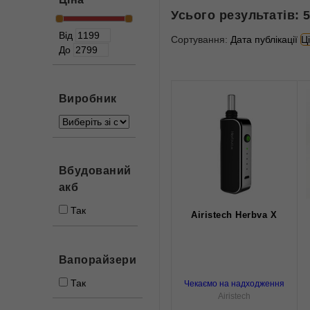
Усього результатів:
Від
Сортування:
Дата публікації
Ц
До
Виробник
Вбудований
акб
Так
Airistech Herbva X
Вапорайзери
Так
Чекаємо на надходження
Airistech