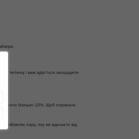
айзери.
енше тютюну і вам вдасться заощадити
 сигарети близько 10%. Щоб отримати
й позбавляє пару, яку ви вдихаєте від