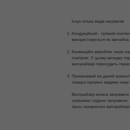
Існує кілька видів нагрівачів
Кондукційний - прямий контак
використовується як звичайна
Конвекційні виробляє лише па
повітрям. У цьому випадку тер
вапорайзері пересудить терм
Променевий на даний момент ц
лазерні промені завдяки чому 
Вапорайзер можна заправити 
сумішами і рідкою заправкою,
трьох прекрасних вапорайзері