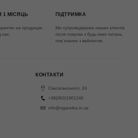
Я 1 МІСЯЦЬ
ПІДТРИМКА
арантію на продукцію
Ми супроводжуємо наших клієнтів
д нас.
після покупки з будь-яких питань,
пов`язаних з вейпінгом.
КОНТАКТИ
Саксаганського, 24
+38(063)1901246
info@sigaretka.in.ua