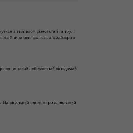
ися з вейпером різної статі та віку. І
я на 2 типи одні воліють атомайзери з
куріння не такий небезпечний як відомий
. Нагрівальний елемент розташований