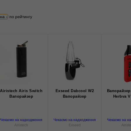
5
іна
по рейтингу
Airistech Airis Switch
Exseed Dabcool W2
Вапорайзер 
Вапорайзер
Вапорайзер
Herbva V
Чекаємо на надходження
Чекаємо на надходження
Чекаємо на н
Airistech
Exseed
Airist