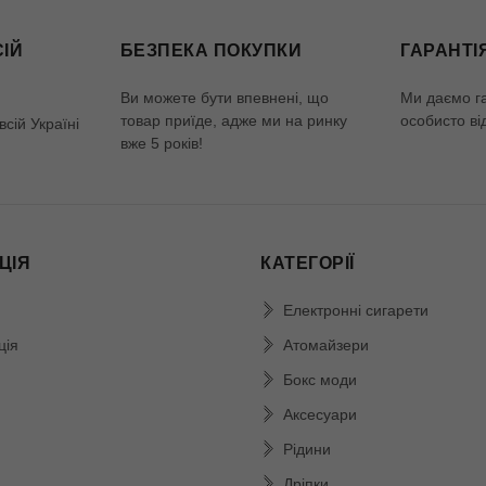
СІЙ
БЕЗПЕКА ПОКУПКИ
ГАРАНТІ
Ви можете бути впевнені, що
Ми даємо г
товар приїде, адже ми на ринку
особисто ві
сій Україні
вже 5 років!
ЦІЯ
КАТЕГОРІЇ
Електронні сигарети
ція
Атомайзери
Бокс моди
Аксесуари
Рідини
Дріпки