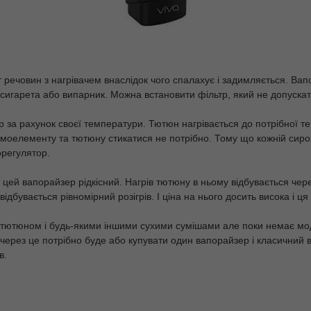
т речовин з нагрівачем внаслідок чого спалахує і задимляється. В
 сигарета або випарник. Можна встановити фільтр, який не допуска
р за рахунок своєї температури. Тютюн нагрівається до потрібної т
моелементу та тютюну стикатися не потрібно. Тому що кожній сировин
орегулятор.
ей вапорайзер рідкісний. Нагрів тютюну в ньому відбувається чере
відбувається рівномірний розігрів. І ціна на нього досить висока і 
тютюном і будь-якими іншими сухими сумішами але поки немає мод
 через це потрібно буде або купувати один вапорайзер і класичний
в.