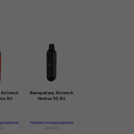
Airistech
Вапорайзер Airistech
iva Kit
Herbva 5G Kit
адходження
Чекаємо на надходження
ech
Airistech