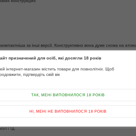
ізних конструкціях
 компактніша за інші версії. Конструктивно вона дуже схожа на атом
айт призначений для осіб, які досягли 18 років
оров'я курця від канцеронних речовин.
ей інтернет-магазин містить товари для повнолітніх. Щоб
льшого результату. Використовуючи вапорайзер ви споживатимете м
родовжити, підтвердіть свій вік
буде до душі кожному.
ли, щоб допомогти курцям кинути палити надійно і комфортно.
ТАК, МЕНІ ВИПОВНИЛОСЯ 18 РОКІВ
о м'якше куріння. Число діючих речовин у парі 89%-94%, а в димі
ься менше затяжок.
НІ, МЕНІ НЕ ВИПОВНИЛОСЯ 18 РОКІВ
аявність водного бар'єру. Водяний бар'єр це своєрідний фільтр яки
ол і тд.