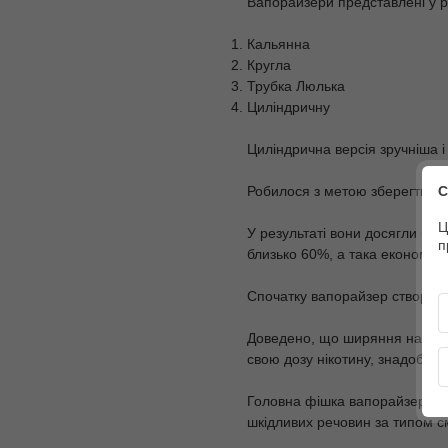
Вапорайзери представлені у р
Кальянна
Кругла
Трубка Люлька
Циліндричну
Циліндрична версія зручніша і
С
Робилося з метою зберегти зд
Ц
У результаті вони досягли бі
п
близько 60%, а така економія 
Спочатку вапорайзер створюва
Доведено, що ширяння набагат
свою дозу нікотину, знадобит
Головна фішка вапорайзера - н
шкідливих речовин за типом см