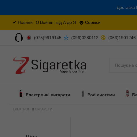
Доставка 
✔ Новини
Ω Вейпінг від А до Я
Сервіси
(075)9919145
(096)0280112
(063)1901246
Поиск
Електронні сигарети
Pod системи
Б
ЕЛЕКТРОННІ СИГАРЕТИ
Ціна