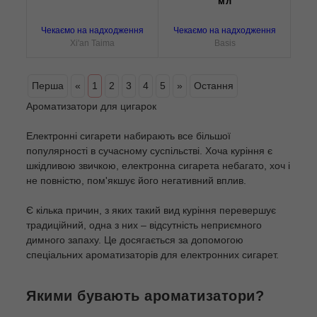
мл
Чекаємо на надходження
Чекаємо на надходження
Xi'an Taima
Basis
Перша
«
1
2
3
4
5
»
Остання
Ароматизатори для цигарок
Електронні сигарети набирають все більшої
популярності в сучасному суспільстві. Хоча куріння є
шкідливою звичкою, електронна сигарета небагато, хоч і
не повністю, пом'якшує його негативний вплив.
Є кілька причин, з яких такий вид куріння перевершує
традиційний, одна з них – відсутність неприємного
димного запаху. Це досягається за допомогою
спеціальних ароматизаторів для електронних сигарет.
Якими бувають ароматизатори?