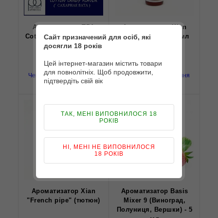
Ароматизатор TPA
Ароматизатор Xian
Cotton Candy (Цукрова
"Cigar" (тютюн) 5 мл
Сайт призначений для осіб, які
вата)
досягли 18 років
Цей інтернет-магазин містить товари
для повнолітніх. Щоб продовжити,
Чекаємо на надходження
Чекаємо на надходження
підтвердіть свій вік
TPA
Xi'an Taima
ТАК, МЕНІ ВИПОВНИЛОСЯ 18
РОКІВ
НІ, МЕНІ НЕ ВИПОВНИЛОСЯ
18 РОКІВ
Ароматизатор Xian
Ароматизатор Basis
"French pipe" (тютюн)
Mixer 9 (Виноград,
Полуниця, Вершки) - 5