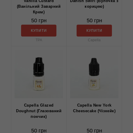
Vanilla Custard
Danish Swirl (Булочка з
(Ванільний Заварний
корицею)
Крем)
50 грн
50 грн
КУПИТИ
КУПИТИ
TPA
Capella
Capella Glazed
Capella New York
Doughnut (Глазований
Cheesecake (Чізкейк)
пончик)
50 грн
50 грн