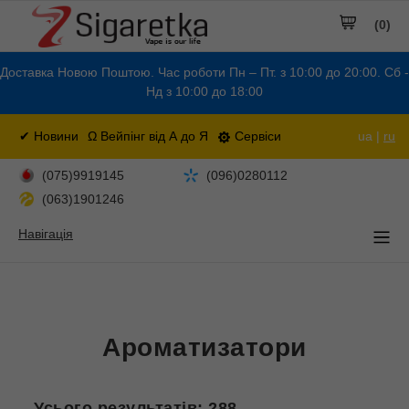
(0)
Доставка Новою Поштою. Час роботи Пн – Пт. з 10:00 до 20:00. Сб -
Нд з 10:00 до 18:00
✔ Новини
Ω Вейпінг від А до Я
Сервіси
ua |
ru
(075)9919145
(096)0280112
(063)1901246
Навігація
Ароматизатори
Усього результатів:
288