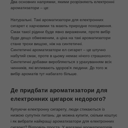
Два основних напрямки, якими розрізняють електронні
ароматизатори – це:
Натуральні. Такі ароматизатори для електронних
сигарет є харчовими та мають природне походження.
Смак такої рідини буде явно вираженим, проте вибір
буде дещо обмеженим, а ціна на такі ароматизатори
стане трохи вищою, ніж на синтетичні.
Синтетичні ароматизатори ел сигарет – це штучно
набутий смак, проте в цьому немає нічого страшного.
Синтетичні добавки виробляються з урахуванням всіх
чинників, які впливають здоров'я людини. До того ж
вибір ароматів тут набагато більше.
Де придбати ароматизатори для
електронних цигарок недорого?
Купуючи електронну сигарету, люди стикаються із
низкою супутніх питань: де можна купити, скільки коштує
і як вибрати найкращі ароматизатори для електронних
сигарет? Відповідь проста. У магазині ароматизаторів