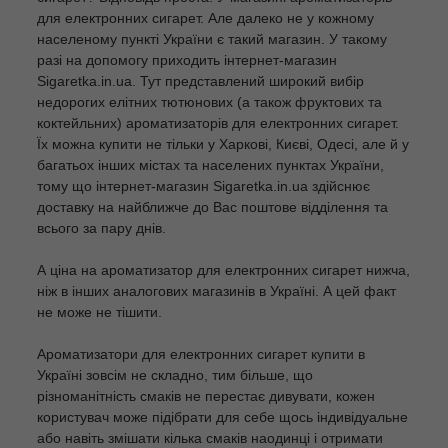
для електронних сигарет. Але далеко не у кожному
населеному пункті України є такий магазин. У такому
разі на допомогу приходить інтернет-магазин
Sigaretka.in.ua. Тут представлений широкий вибір
недорогих елітних тютюнових (а також фруктових та
коктейльних) ароматизаторів для електронних сигарет.
Їх можна купити не тільки у Харкові, Києві, Одесі, але й у
багатьох інших містах та населених пунктах України,
тому що інтернет-магазин Sigaretka.in.ua здійснює
доставку на найближче до Вас поштове відділення та
всього за пару днів.
А ціна на ароматизатор для електронних сигарет нижча,
ніж в інших аналогових магазинів в Україні. А цей факт
не може не тішити.
Ароматизатори для електронних сигарет купити в
Україні зовсім не складно, тим більше, що
різноманітність смаків не перестає дивувати, кожен
користувач може підібрати для себе щось індивідуальне
або навіть змішати кілька смаків наодинці і отримати