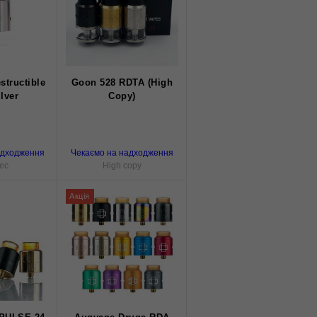
structible
Goon 528 RDTA (High
lver
Copy)
адходження
Чекаємо на надходження
ec
High copy
Акція