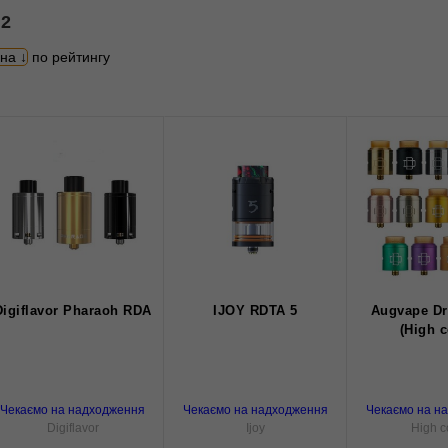
52
іна
по рейтингу
Digiflavor Pharaoh RDA
IJOY RDTA 5
Augvape D
(High 
Чекаємо на надходження
Чекаємо на надходження
Чекаємо на н
Digiflavor
Ijoy
High c