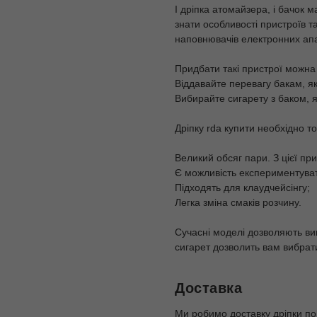
І дріпка атомайзера, і бачок м
знати особливості пристроїв т
наповнювачів електронних апа
Придбати такі пристрої можна 
Віддавайте перевагу бакам, як
Вибирайте сигарету з баком, 
Дріпку rda купити необхідно т
Великий обсяг пари. З цієї пр
Є можливість експериментуват
Підходять для клаудчейсінгу;
Легка зміна смаків розчину.
Сучасні моделі дозволяють вик
сигарет дозволить вам вибрати
Доставка
Ми робимо доставку дріпки по в