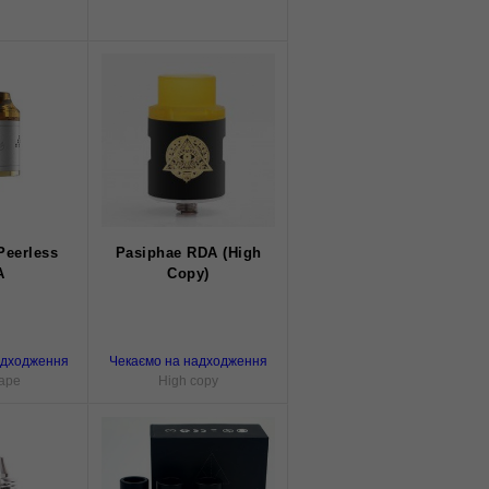
Peerless
Pasiphae RDA (High
A
Copy)
адходження
Чекаємо на надходження
ape
High copy