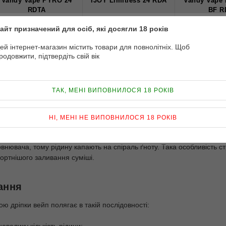
Vandy Vape PYRO 24
IJOY Limitless 24 RDA
Vandy Vape
RDTA
BF R
айт призначений для осіб, які досягли 18 років
ей інтернет-магазин містить товари для повнолітніх. Щоб
Чекаємо на надходження
Чекаємо на надходження
Чекаємо на н
родовжити, підтвердіть свій вік
Vandy Vape
Ijoy
Vandy 
стання
ТАК, МЕНІ ВИПОВНИЛОСЯ 18 РОКІВ
ет
НІ, МЕНІ НЕ ВИПОВНИЛОСЯ 18 РОКІВ
ристрій для вейпу, який використовують замість бази в
електронній 
нювача, тому рідину капають на спіраль ґноту. Така особливість стр
ртнішого заливання суміші.
ання
 дріпки вейп полягає в такій послідовності: