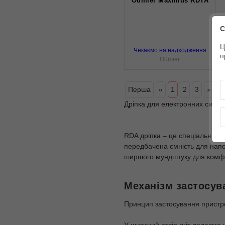
Oumier Maximus RDTA
С
Ц
Чекаємо на надходження
п
Oumier
Перша
«
1
2
3
»
О
Дріпка для електронних сигар
RDA дріпка – це спеціальний п
передбачена ємність для напов
ширшого мундштуку для комфо
Механізм застосув
Принцип застосування пристрою