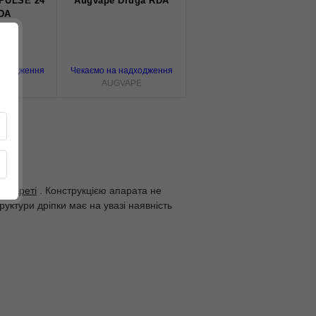
 PULSE 24
Augvape Druga RDA
DA
адходження
Чекаємо на надходження
Vape
AUGVAPE
сигареті
. Конструкцією апарата не
уктури дріпки має на увазі наявність