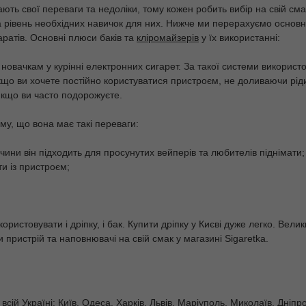
ають свої переваги та недоліки, тому кожен робить вибір на свій сма
а рівень необхідних навичок для них. Нижче ми перерахуємо основні
ратів. Основні плюси баків та
кліромайзерів
у їх використанні:
новачкам у курінні електронних сигарет. За такої системи використо
що ви хочете постійно користуватися пристроєм, не доливаючи ріди
якщо ви часто подорожуєте.
ому, що вона має такі переваги:
ичини він підходить для просунутих вейперів та любителів піднімати;
и із пристроєм;
ористовувати і дріпку, і бак. Купити дріпку у Києві дуже легко. Вел
 пристрій та наповнювачі на свій смак у магазині Sigaretka.
сій Україні: Київ, Одеса, Харків, Львів, Маріуполь, Миколаїв, Дніпро,