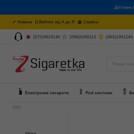
Доставка 
✔ Новини
Ω Вейпінг від А до Я
Сервіси
(075)9919145
(096)0280112
(063)1901246
Поиск
Електронні сигарети
Pod системи
Б
БАКИ
Ціна