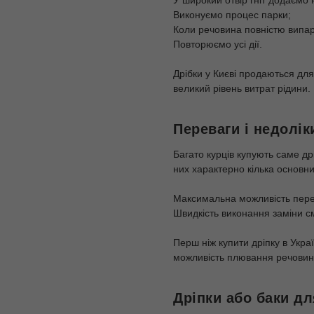
У широкий отвір гніт додаємо н
Виконуємо процес парки;
Коли речовина повністю випар
Повторюємо усі дії.
Дрібки у Києві продаються для
великий рівень витрат рідини.
Переваги і недолік
Багато курців купують саме др
них характерно кілька основни
Максимальна можливість перед
Швидкість виконання заміни с
Перш ніж купити дріпку в Укра
можливість плювання речови
Дріпки або баки дл