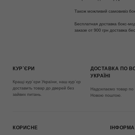
Також можливий самовивіз бок
Бесплатная доставка бокс-мод
заказе от 900 грн доставка бе
КУР`ЄРИ
ДОСТАВКА ПО В
УКРАЇНІ
Кращі кур`єри України, наш кур`єр
доставить товар до дверей без
Надсилаємо товар по в
зайвих питань.
Новою поштою.
КОРИСНЕ
ІНФОРМА