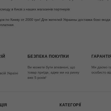
смоду в Києві з наших магазинів партнерів
ов по Киеву от 2000 грн! Для жителей Украины доставка бокс-мод
сплатная.
СІЙ
БЕЗПЕКА ПОКУПКИ
ГАРАНТІ
Ви можете бути впевнені, що
Ми даємо г
товар приїде, адже ми на ринку
особисто ві
сій Україні
вже 5 років!
ЦІЯ
КАТЕГОРІЇ