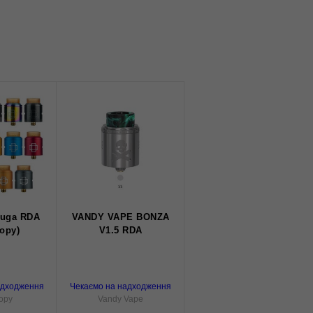
ruga RDA
VANDY VAPE BONZA
copy)
V1.5 RDA
адходження
Чекаємо на надходження
opy
Vandy Vape