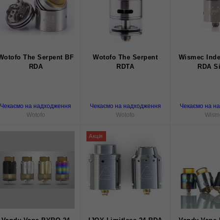
Wotofo The Serpent BF
Wotofo The Serpent
Wismec Inde
RDA
RDTA
RDA Si
Чекаємо на надходження
Чекаємо на надходження
Чекаємо на н
Wotofo
Wotofo
Wism
Акція