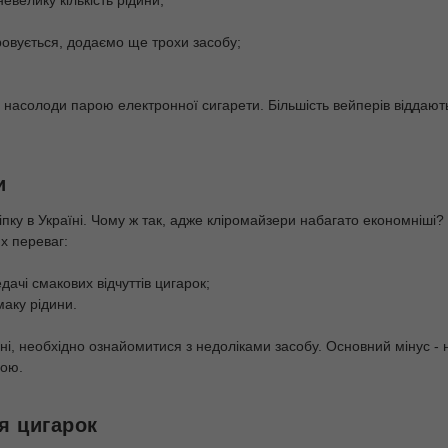
евелику кількість рідини;
овується, додаємо ще трохи засобу;
 насолоди парою електронної сигарети. Більшість вейперів віддают
и
іпку в Україні. Чому ж так, адже кліромайзери набагато економніші?
х переваг:
ачі смакових відчуттів цигарок;
маку рідини.
їні, необхідно ознайомитися з недоліками засобу. Основний мінус - н
ною.
я цигарок