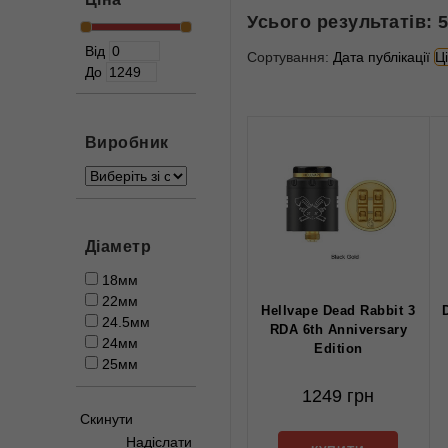
Усього результатів:
Від
Сортування:
Дата публікації
Ц
До
Виробник
Діаметр
18мм
22мм
Hellvape Dead Rabbit 3
24.5мм
RDA 6th Anniversary
24мм
Edition
25мм
1249 грн
Скинути
Надіслати