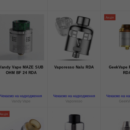
Акція
Vandy Vape MAZE SUB
Vaporesso Nalu RDA
GeekVape 
OHM BF 24 RDA
RD
Чекаємо на надходження
Чекаємо на надходження
Чекаємо на н
Vandy Vape
Vaporesso
GeekV
Акція