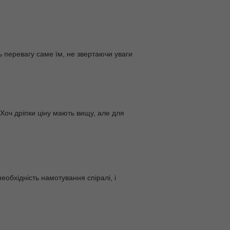
ь перевагу саме їм, не звертаючи уваги
 Хоч дріпки ціну мають вищу, але для
еобхідність намотування спіралі, і