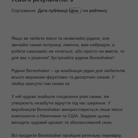
Сортування:
Дата публікації
Ціна
по рейтингу
Якщо ви любите якісні та незвичайні рідини, але
звичайні смаки полуниці, лимона, вам набридли, а
робити самозаміс не хочеться, або просто не вмієте, то
для вас є рішення! Зустрічайте рідини Boneshaker!
Рідини Boneshaker – це комбінація рідин для любителів
всього вершково-фруктових та десертних смаків. У
лінійці присутні такі смаки як:
У ній чудово знайшли поєднання різні смаки, які
утворюють незабутні відчуття під час ширяння. У
виробництві Boneshaker використовуються лише якісні
компоненти з Німеччини та США. Завдяки цьому
виходить чудовий аромат та збалансований смак.
Всі продукти Boneshaker пройшли ретельну перевірку,