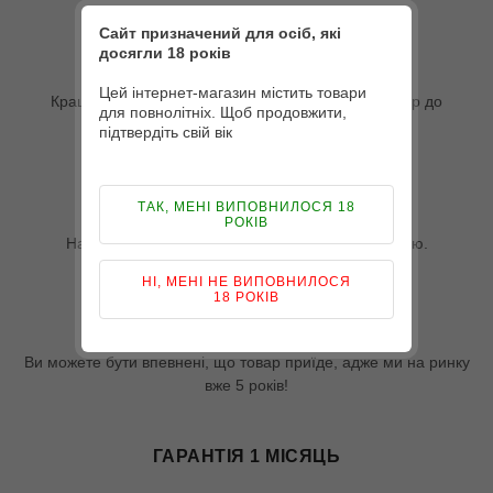
Сайт призначений для осіб, які
КУР`ЄРИ
досягли 18 років
Цей інтернет-магазин містить товари
Кращі кур`єри України, наш кур`єр доставить товар до
для повнолітніх. Щоб продовжити,
дверей без зайвих питань.
підтвердіть свій вік
ДОСТАВКА ПО ВСІЙ УКРАЇНІ
ТАК, МЕНІ ВИПОВНИЛОСЯ 18
РОКІВ
Надсилаємо товар по всій Україні Новою поштою.
НІ, МЕНІ НЕ ВИПОВНИЛОСЯ
18 РОКІВ
БЕЗПЕКА ПОКУПКИ
Ви можете бути впевнені, що товар приїде, адже ми на ринку
вже 5 років!
ГАРАНТІЯ 1 МІСЯЦЬ