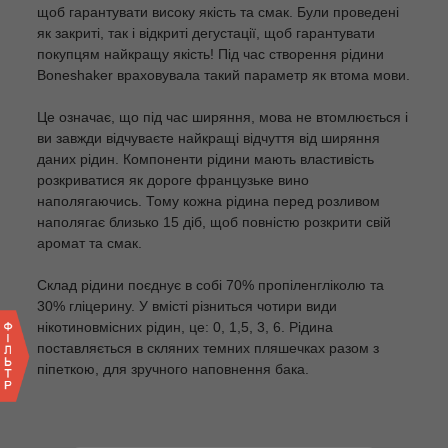
щоб гарантувати високу якість та смак. Були проведені
як закриті, так і відкриті дегустації, щоб гарантувати
покупцям найкращу якість! Під час створення рідини
Boneshaker враховувала такий параметр як втома мови.
Це означає, що під час ширяння, мова не втомлюється і
ви завжди відчуваєте найкращі відчуття від ширяння
даних рідин. Компоненти рідини мають властивість
розкриватися як дороге французьке вино
наполягаючись. Тому кожна рідина перед розливом
наполягає близько 15 діб, щоб повністю розкрити свій
аромат та смак.
Склад рідини поєднує в собі 70% пропіленгліколю та
30% гліцерину. У вмісті різниться чотири види
нікотиновмісних рідин, це: 0, 1,5, 3, 6. Рідина
поставляється в скляних темних пляшечках разом з
піпеткою, для зручного наповнення бака.