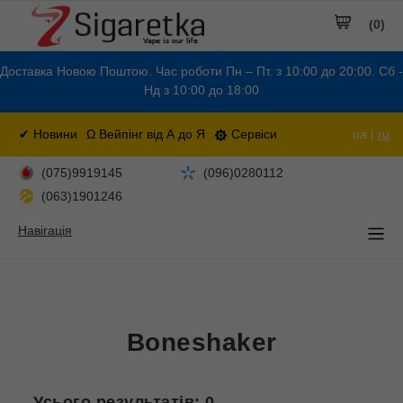
(0)
Доставка Новою Поштою. Час роботи Пн – Пт. з 10:00 до 20:00. Сб -
Нд з 10:00 до 18:00
✔ Новини
Ω Вейпінг від А до Я
Сервіси
ua |
ru
(075)9919145
(096)0280112
(063)1901246
Навігація
Boneshaker
Усього результатів:
0