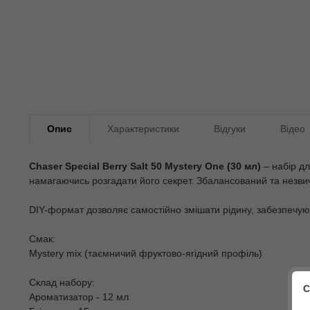
Опис
Характеристики
Відгуки
Відео
Chaser Special Berry Salt 50 Mystery One (30 мл)
– набір дл
намагаючись розгадати його секрет. Збалансований та незвич
DIY-формат дозволяє самостійно змішати рідину, забезпечуюч
Смак:
Mystery mix (таємничий фруктово-ягідний профіль)
Склад набору:
С
Ароматизатор - 12 мл