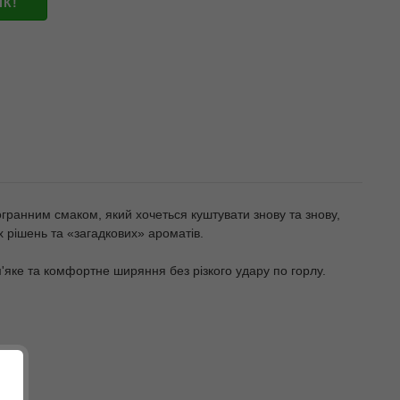
ІК!
огранним смаком, який хочеться куштувати знову та знову,
 рішень та «загадкових» ароматів.
'яке та комфортне ширяння без різкого удару по горлу.