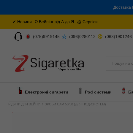
Доставка 
✔ Новини
Ω Вейпінг від А до Я
Сервіси
(075)9919145
(096)0280112
(063)1901246
Поиск
Електронні сигарети
Pod системи
Б
РІДИНИ ДЛЯ ВЕЙПУ
ЗРОБИ САМ 50/50 (ДЛЯ ПОД-СИСТЕМ)