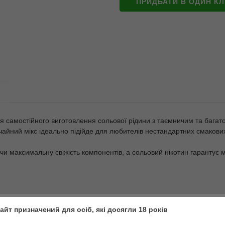
ПРИДБАТИ В ОДИН КЛ
я самостійного виготовлення сольової рідини з таємничим та багат
айний мікс ідеально підійде для любителів нестандартних смакових
и максимальну свіжість компонентів, а сольовий нікотин гарантує м
айт призначений для осіб, які досягли 18 років