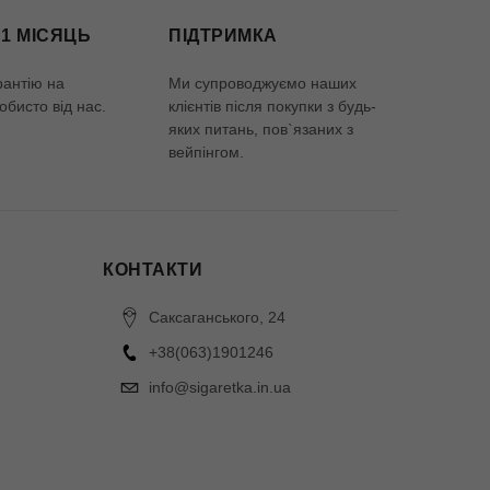
 1 МІСЯЦЬ
ПІДТРИМКА
рантію на
Ми супроводжуємо наших
обисто від нас.
клієнтів після покупки з будь-
яких питань, пов`язаних з
вейпінгом.
КОНТАКТИ
Саксаганського, 24
+38(063)1901246
info@sigaretka.in.ua