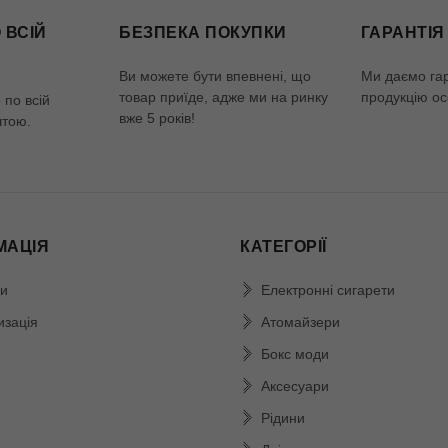
 ВСІЙ
БЕЗПЕКА ПОКУПКИ
ГАРАНТІЯ
Ви можете бути впевнені, що
Ми даємо га
товар приїде, адже ми на ринку
продукцію ос
по всій
вже 5 років!
штою.
МАЦІЯ
КАТЕГОРІЇ
и
Електронні сигарети
изація
Атомайзери
Бокс моди
Аксесуари
Рідини