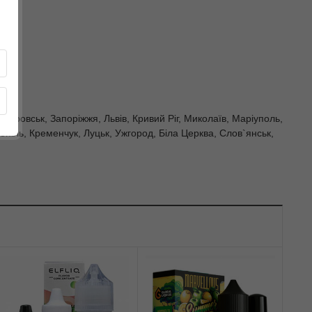
петровськ, Запоріжжя, Львів, Кривий Ріг, Миколаїв, Маріуполь,
опіль, Кременчук, Луцьк, Ужгород, Біла Церква, Слов`янськ,