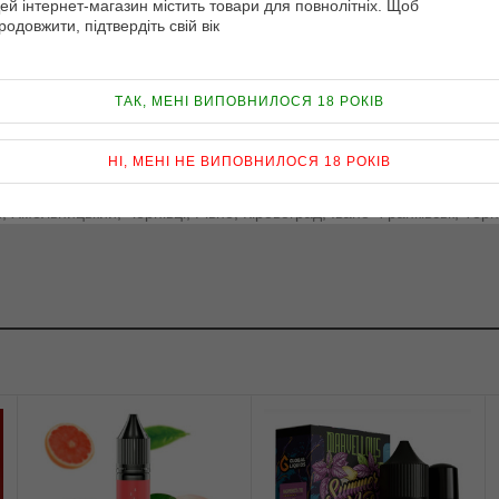
ей інтернет-магазин містить товари для повнолітніх. Щоб
родовжити, підтвердіть свій вік
ТАК, МЕНІ ВИПОВНИЛОСЯ 18 РОКІВ
НІ, МЕНІ НЕ ВИПОВНИЛОСЯ 18 РОКІВ
 мл та замовити доставку по Києву та Україні: Харків, Одеса, Дніпро
, Хмельницький, Чернівці, Рівне, Кіровоград, Івано-Франківськ, Терн