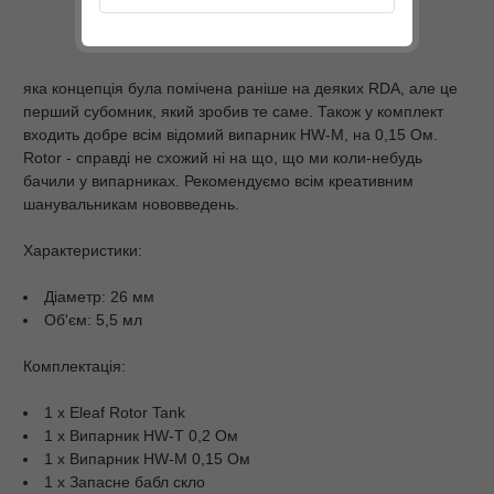
яка концепція була помічена раніше на деяких RDA, але це
перший субомник, який зробив те саме. Також у комплект
входить добре всім відомий випарник HW-M, на 0,15 Ом.
Rotor - справді не схожий ні на що, що ми коли-небудь
бачили у випарниках. Рекомендуємо всім креативним
шанувальникам нововведень.
Характеристики:
Діаметр: 26 мм
Об'єм: 5,5 мл
Комплектація:
1 х Eleaf Rotor Tank
1 х Випарник HW-T 0,2 Ом
1 х Випарник HW-M 0,15 Ом
1 х Запасне бабл скло