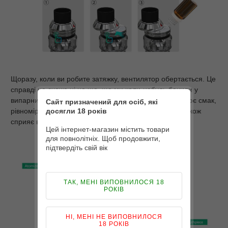
Щоразу, коли ви робите затяжку, вентилятор обертається. Це
справді не схоже ні на що, що ми коли-небудь бачили у
випарниках. Виробник стверджує, вентилятор підсилює смак,
Сайт призначений для осіб, які
досягли 18 років
рівномірно розподіляючи повітря навколо койла, а також
сприяє відсіканню бризок.
Цей інтернет-магазин містить товари
для повнолітніх. Щоб продовжити,
підтвердіть свій вік
ТАК, МЕНІ ВИПОВНИЛОСЯ 18
РОКІВ
НІ, МЕНІ НЕ ВИПОВНИЛОСЯ
18 РОКІВ