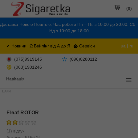
(0)
Доставка Новою Поштою. Час роботи Пн – Пт. з 10:00 до 20:00. Сб -
Нд з 10:00 до 18:00
✔ Новини
Ω Вейпінг від А до Я
Сервіси
ua |
ru
(075)9919145
(096)0280112
(063)1901246
Навігація
БАКИ
Eleaf ROTOR
(1) відгук
Артикул:
816678