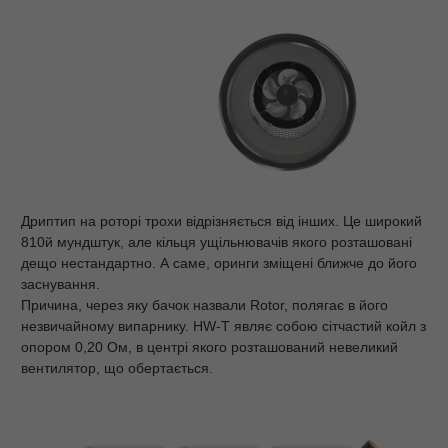
Дриптип на роторі трохи відрізняється від інших. Це широкий
810й мундштук, але кільця ущільнювачів якого розташовані
дещо нестандартно. А саме, оринги зміщені ближче до його
заснування.
Причина, через яку бачок назвали Rotor, полягає в його
незвичайному випарнику. HW-T являє собою сітчастий койл з
опором 0,20 Ом, в центрі якого розташований невеликий
вентилятор, що обертається.