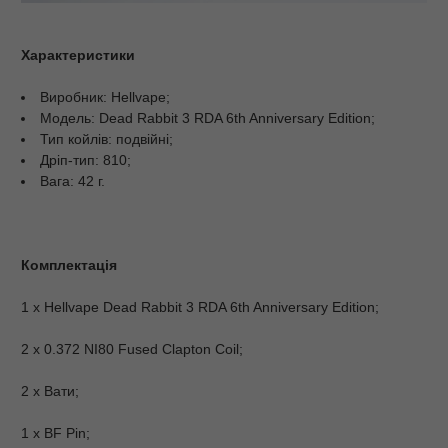
Характеристики
Виробник: Hellvape;
Модель: Dead Rabbit 3 RDA 6th Anniversary Edition;
Тип койлів: подвійні;
Дріп-тип: 810;
Вага: 42 г.
Комплектація
1 х Hellvape Dead Rabbit 3 RDA 6th Anniversary Edition;
2 х 0.372 NI80 Fused Clapton Coil;
2 х Вати;
1 х BF Pin;