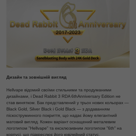
Дизайн та зовнішній вигляд
Hellvape відомий своїми стильними та продуманими
дизайнами, і Dead Rabbit 3 RDA 6thAnniversary Edition не
став винятком. Бак представлений у трьох нових кольорах —
Black Gold, Silver Black і Gold Black — з додаванням
піскоструминного покриття, що надає йому елегантний
матовий вигляд. Кожен варіант оснащений металевим
логотипом "Hellvape" та ексклюзивним логотипом "6th" на
корпусі, що підкреслює його ювілейний статус.