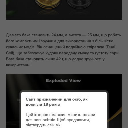
Діаметр бака становить 24 мм, а висота — 25 мм, що робить
його компактним і зручним для використання з більшістю
сучасних модів. Він оснащений подвійною спіраллю (Dual
Coil), що забезпечує чудову передачу смаку та густоту пари.
Вага бака становить лише 42 г, що додає зручності у
використанні.
Сайт призначений для осіб, які
досягли 18 років
Цей інтернет-магазин містить товари
для повнолітніх. Щоб продовжити,
підтвердіть свій вік