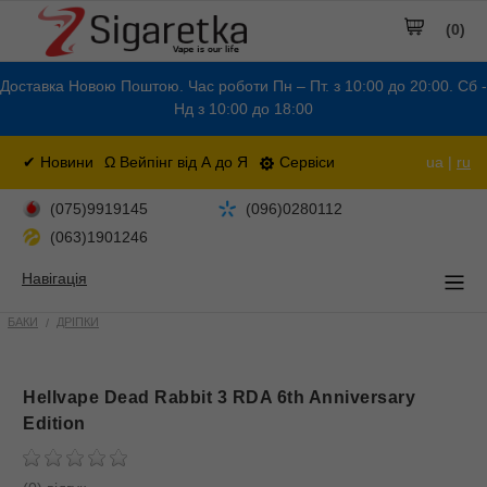
(0)
Доставка Новою Поштою. Час роботи Пн – Пт. з 10:00 до 20:00. Сб -
Нд з 10:00 до 18:00
✔ Новини
Ω Вейпінг від А до Я
Сервіси
ua |
ru
(075)9919145
(096)0280112
(063)1901246
Навігація
БАКИ
ДРІПКИ
Hellvape Dead Rabbit 3 RDA 6th Anniversary
Edition