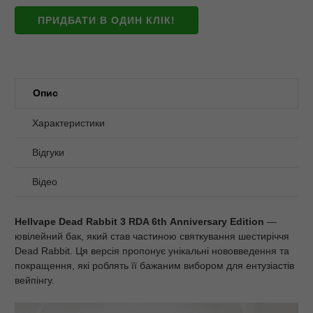
ПРИДБАТИ В ОДИН КЛІК!
Опис
Характеристики
Відгуки
Відео
Hellvape
Dead
Rabbit
3
RDA
6
th
Anniversary
Edition
—
ювілейний бак, який став частиною святкування шестиріччя
Dead Rabbit. Ця версія пропонує унікальні нововведення та
покращення, які роблять її бажаним вибором для ентузіастів
вейпінгу.