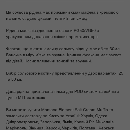
Ця сольова рідина має приємний смак мафіна з кремовою
начинкою, дуже цікавий і теплий тон смаку.
Рідина має співвідношення основи PG50/VG50 з
урахуванням додавання якісних ароматизаторів.
Флакон, що містить смачну сольову рідину, має об'єм 30мл.
Баночка в міру м'яка та зручна. Кришка флакона має захист
від дітей. Носик пляшечки тонкий та зручний.
Вибір сольового нікотину представлений у двох варіантах, 25
та 50 мг.
Дана рідина призначена тільки для POD систем та вейпів з
тугою MTL затяжкою.
Ви можете купити Montana Element Salt Cream Muffin та
замовити доставку по Києву та Україні: Харків, Одеса,
Дніпропетровськ, Запоріжжя, Львів, Кривий Ріг, Миколаїв,
Маріуполь, Вінниця, Херсон, Чернігів, Полтава , Черкаси,