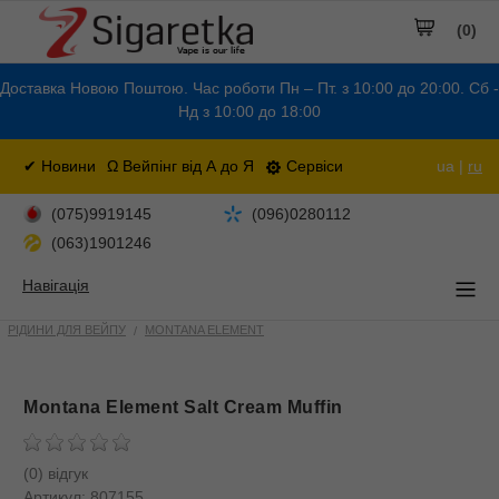
(0)
Доставка Новою Поштою. Час роботи Пн – Пт. з 10:00 до 20:00. Сб -
Нд з 10:00 до 18:00
✔ Новини
Ω Вейпінг від А до Я
Сервіси
ua |
ru
(075)9919145
(096)0280112
(063)1901246
Навігація
РІДИНИ ДЛЯ ВЕЙПУ
MONTANA ELEMENT
Montana Element Salt Cream Muffin
(0) відгук
Артикул:
807155