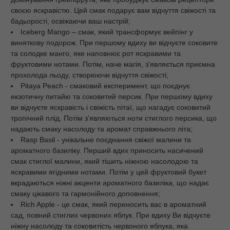
своєю яскравістю. Цей смак подарує вам відчуття свіжості та
бадьорості, освіжаючи ваш настрій;
Iceberg Mango – смак, який трансформує вейпінг у
виняткову подорож. При першому вдиху ви відчуєте соковите
та солодке манго, яке наповнює рот яскравими та
фруктовими нотами. Потім, наче магія, з'являється приємна
прохолода льоду, створюючи відчуття свіжості;
Pitaya Peach - смаковий експеримент, що поєднує
екзотичну питайю та соковитий персик. При першому вдиху
ви відчуєте яскравість і свіжість пітаї, що нагадує соковитий
тропічний плід. Потім з'являються ноти стиглого персика, що
надають смаку насолоду та аромат справжнього літа;
Rasp Basil - унікальне поєднання свіжої малини та
ароматного базиліку. Перший вдих приносить насичений
смак стиглої малини, який тішить ніжною насолодою та
яскравими ягідними нотами. Потім у цей фруктовий букет
вкрадаються ніжні акценти ароматного базиліка, що надає
смаку цікавого та гармонійного доповнення;
Rich Apple - це смак, який переносить вас в ароматний
сад, повний стиглих червоних яблук. При вдиху Ви відчуєте
ніжну насолоду та соковитість червоного яблука, яка