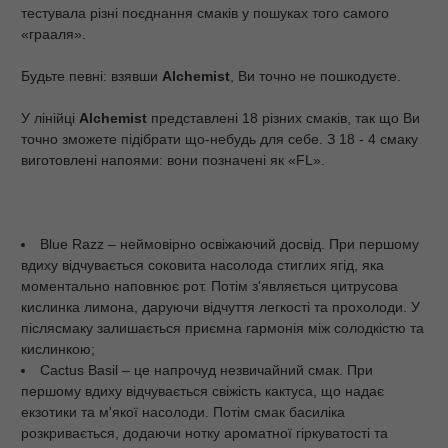
тестувала різні поєднання смаків у пошуках того самого
«грааля».
Будьте певні: взявши
Alchemist
, Ви точно не пошкодуєте.
У лінійці
Alchemist
представлені 18 різних смаків, так що Ви
точно зможете підібрати що-небудь для себе. З 18 - 4 смаку
виготовлені напоями: вони позначені як «FL».
Blue Razz – неймовірно освіжаючий досвід. При першому
вдиху відчувається соковита насолода стиглих ягід, яка
моментально наповнює рот. Потім з'являється цитрусова
кислинка лимона, даруючи відчуття легкості та прохолоди. У
післясмаку залишається приємна гармонія між солодкістю та
кислинкою;
Cactus Basil – це напрочуд незвичайний смак. При
першому вдиху відчувається свіжість кактуса, що надає
екзотики та м'якої насолоди. Потім смак басиліка
розкривається, додаючи нотку ароматної гіркуватості та