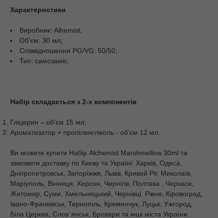
Характеристики
Виробник: Alhemist;
Об'єм: 30 мл;
Співвідношення PG/VG: 50/50;
Тип: самозаміс.
Набір складається з 2-х компонентів
Гліцерин – об'єм 15 мл;
Ароматизатор + пропіленгліколь - об'єм 12 мл.
Ви можете купити Набір Alchemist Marshmellow 30ml та
замовити доставку по Києву та Україні: Харків, Одеса,
Дніпропетровськ, Запоріжжя, Львів, Кривий Ріг, Миколаїв,
Маріуполь, Вінниця, Херсон, Чернігів, Полтава , Черкаси,
Житомир, Суми, Хмельницький, Чернівці, Рівне, Кіровоград,
Івано-Франківськ, Тернопіль, Кременчук, Луцьк, Ужгород,
Біла Церква, Слов`янськ, Бровари та інші міста України.