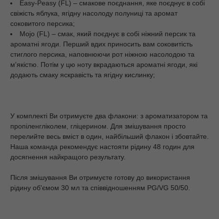
Easy-Peasy (FL) – смакове поєднання, яке поєднує в собі
свіжість яблука, ягідну насолоду полуниці та аромат
соковитого персика;
Mojo (FL) – смак, який поєднує в собі ніжний персик та
ароматні ягоди. Перший вдих приносить вам соковитість
стиглого персика, наповнюючи рот ніжною насолодою та
м'якістю. Потім у цю ноту вкрадаються ароматні ягоди, які
додають смаку яскравість та ягідну кислинку;
У комплекті Ви отримуєте два флакони: з ароматизатором та
пропіленгліколем, гліцерином. Для змішування просто
перелийте весь вміст в один, найбільший флакон і збовтайте.
Наша команда рекомендує настояти рідину 48 годин для
досягнення найкращого результату.
Після змішування Ви отримуєте готову до використання
рідину об'ємом 30 мл та співвідношенням PG/VG 50/50.