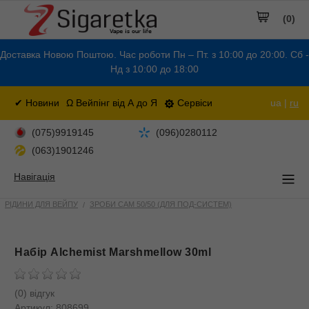
(0)
Доставка Новою Поштою. Час роботи Пн – Пт. з 10:00 до 20:00. Сб -
Нд з 10:00 до 18:00
✔ Новини
Ω Вейпінг від А до Я
Сервіси
ua |
ru
(075)9919145
(096)0280112
(063)1901246
Навігація
РІДИНИ ДЛЯ ВЕЙПУ
ЗРОБИ САМ 50/50 (ДЛЯ ПОД-СИСТЕМ)
Набір Alchemist Marshmellow 30ml
(0) відгук
Артикул:
808699