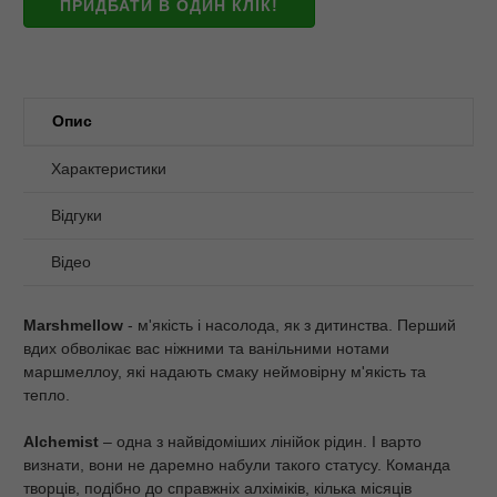
ПРИДБАТИ В ОДИН КЛІК!
Опис
Характеристики
Відгуки
Відео
Marshmellow
- м'якість і насолода, як з дитинства. Перший
вдих обволікає вас ніжними та ванільними нотами
маршмеллоу, які надають смаку неймовірну м'якість та
тепло.
Alchemist
– одна з найвідоміших лінійок рідин. І варто
визнати, вони не даремно набули такого статусу. Команда
творців, подібно до справжніх алхіміків, кілька місяців