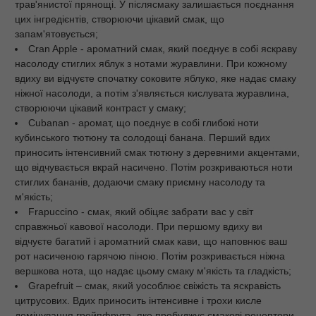
трав'янистої прянощі. У післясмаку залишається поєднання
цих інгредієнтів, створюючи цікавий смак, що
запам'ятовується;
Cran Apple - ароматний смак, який поєднує в собі яскраву
насолоду стиглих яблук з нотами журавлини. При кожному
вдиху ви відчуєте спочатку соковите яблуко, яке надає смаку
ніжної насолоди, а потім з'являється кислувата журавлина,
створюючи цікавий контраст у смаку;
Cubanan - аромат, що поєднує в собі глибокі ноти
кубинського тютюну та солодощі банана. Перший вдих
приносить інтенсивний смак тютюну з деревними акцентами,
що відчувається вкрай насичено. Потім розкриваються ноти
стиглих бананів, додаючи смаку приємну насолоду та
м'якість;
Frapuccino - смак, який обіцяє забрати вас у світ
справжньої кавової насолоди. При першому вдиху ви
відчуєте багатий і ароматний смак кави, що наповнює ваш
рот насиченою гарячою піною. Потім розкривається ніжна
вершкова нота, що надає цьому смаку м'якість та гладкість;
Grapefruit – смак, який уособлює свіжість та яскравість
цитрусових. Вдих приносить інтенсивне і трохи кисле
домінування грейпфрута, яке пробуджує смакові рецептори