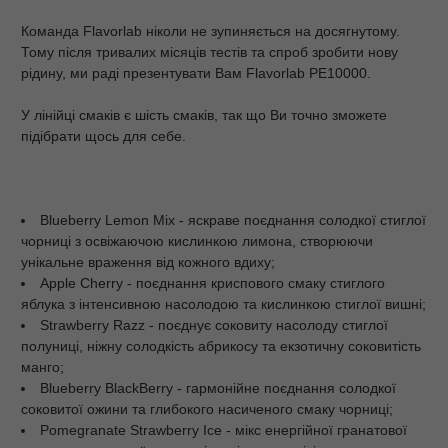
Команда Flavorlab ніколи не зупиняється на досягнутому.
Тому після тривалих місяців тестів та спроб зробити нову
рідину, ми раді презентувати Вам Flavorlab PE10000.
У лінійці смаків є шість смаків, так що Ви точно зможете
підібрати щось для себе.
Blueberry Lemon Mix - яскраве поєднання солодкої стиглої
чорниці з освіжаючою кислинкою лимона, створюючи
унікальне враження від кожного вдиху;
Apple Cherry - поєднання криспового смаку стиглого
яблука з інтенсивною насолодою та кислинкою стиглої вишні;
Strawberry Razz - поєднує соковиту насолоду стиглої
полуниці, ніжну солодкість абрикосу та екзотичну соковитість
манго;
Blueberry BlackBerry - гармонійне поєднання солодкої
соковитої ожини та глибокого насиченого смаку чорниці;
Pomegranate Strawberry Ice - мікс енергійної гранатової