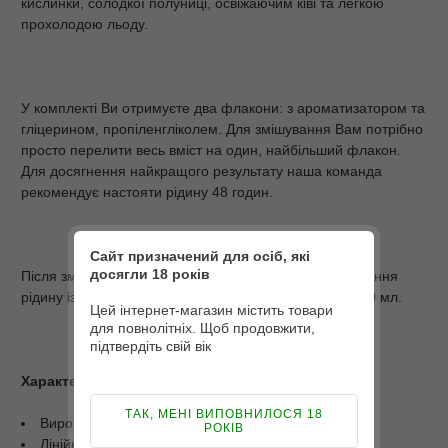
кислинки, солодкої полуниці, освіжаючим ківі та легкою
прохолодою льоду.
У комплекті Ви отримуєте два флакони: з ароматизатором та
гліцерином, пропіленгліколем. Для змішування Вам потрібно
просто перелити весь вміст на один, найбільший флакон.
Для досягнення найкращого результату наша команда
рекомендує настояти рідину 48 годин.
Сайт призначений для осіб, які
досягли 18 років
Після змішування Ви отримаєте готову для використання
рідину із співвідношенням PG/VG 50/50 та об'ємом 30 мл.
Цей інтернет-магазин містить товари
для повнолітніх. Щоб продовжити,
підтвердіть свій вік
Характеристики
ТАК, МЕНІ ВИПОВНИЛОСЯ 18
Виробник: Flavorlab;
РОКІВ
Лінійка: PE10000;