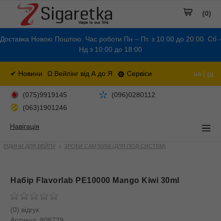
(0)
Доставка Новою Поштою. Час роботи Пн – Пт. з 10:00 до 20:00. Сб -
Нд з 10:00 до 18:00
✔ Новини
Ω Вейпінг від А до Я
Сервіси
ua |
ru
(075)9919145
(096)0280112
(063)1901246
Навігація
РІДИНИ ДЛЯ ВЕЙПУ
ЗРОБИ САМ 50/50 (ДЛЯ ПОД-СИСТЕМ)
Набір Flavorlab PE10000 Mango Kiwi 30ml
(0) відгук
Артикул:
808729