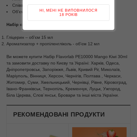
Співвідношення PG/VG: 50/50;
НІ, МЕНІ НЕ ВИПОВНИЛОСЯ
Об'єм: 30мл.
18 РОКІВ
Набір складається з 2-х компонентів
Гліцерин – об'єм 15 мл
Ароматизатор + пропіленгліколь - об'єм 12 мл
Ви можете купити Набір Flavorlab PE10000 Mango Kiwi 30ml
та замовити доставку по Києву та Україні: Харків, Одеса,
Дніпропетровськ, Запоріжжя, Львів, Кривий Ріг, Миколаїв,
Маріуполь, Вінниця, Херсон, Чернігів, Полтава , Черкаси,
Житомир, Суми, Хмельницький, Чернівці, Рівне, Кіровоград,
Івано-Франківськ, Тернопіль, Кременчук, Луцьк, Ужгород,
Біла Церква, Слов`янськ, Бровари та інші міста України.
РЕКОМЕНДОВАНІ ПРОДУКТИ