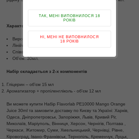
ТАК, МЕНІ ВИПОВНИЛОСЯ 18
РОКІВ
Характеристики
НІ, МЕНІ НЕ ВИПОВНИЛОСЯ
Виробник: Flavorlab;
18 РОКІВ
Лінійка: PE10000;
Співвідношення PG/VG: 50/50;
Об'єм: 30мл.
Набір складається з 2-х компонентів
Гліцерин – об'єм 15 мл
Ароматизатор + пропіленгліколь - об'єм 12 мл
Ви можете купити Набiр Flavorlab PE10000 Mango Orange
Juice 30ml та замовити доставку по Києву та Україні: Харків,
Одеса, Дніпропетровськ, Запоріжжя, Львів, Кривий Ріг,
Миколаїв, Маріуполь, Вінниця, Херсон, Чернігів, Полтава ,
Черкаси, Житомир, Суми, Хмельницький, Чернівці, Рівне,
Кіровоград, Івано-Франківськ, Тернопіль, Кременчук, Луцьк,