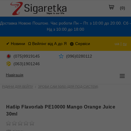
(0)
Доставка Новою Поштою. Час роботи Пн – Пт. з 10:00 до 20:00. Сб -
Нд з 10:00 до 18:00
✔ Новини
Ω Вейпінг від А до Я
Сервіси
ua |
ru
(075)9919145
(096)0280112
(063)1901246
Навігація
РІДИНИ ДЛЯ ВЕЙПУ
ЗРОБИ САМ 50/50 (ДЛЯ ПОД-СИСТЕМ)
Набiр Flavorlab PE10000 Mango Orange Juice
30ml