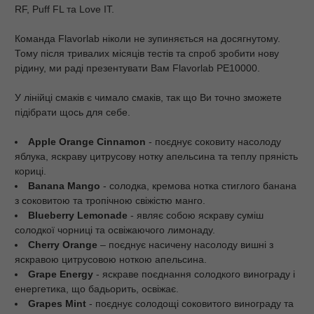
RF, Puff FL та Love IT.
Команда Flavorlab ніколи не зупиняється на досягнутому.
Тому після тривалих місяців тестів та спроб зробити нову
рідину, ми раді презентувати Вам Flavorlab PE10000.
У лінійці смаків є чимало смаків, так що Ви точно зможете
підібрати щось для себе.
Apple Orange Cinnamon
- поєднує соковиту насолоду
яблука, яскраву цитрусову нотку апельсина та теплу пряність
кориці.
Banana Mango
- солодка, кремова нотка стиглого банана
з соковитою та тропічною свіжістю манго.
Blueberry Lemonade
- являє собою яскраву суміш
солодкої чорниці та освіжаючого лимонаду.
Cherry Orange
– поєднує насичену насолоду вишні з
яскравою цитрусовою ноткою апельсина.
Grape Energy
- яскраве поєднання солодкого винограду і
енергетика, що бадьорить, освіжає.
Grapes Mint
- поєднує солодощі соковитого винограду та