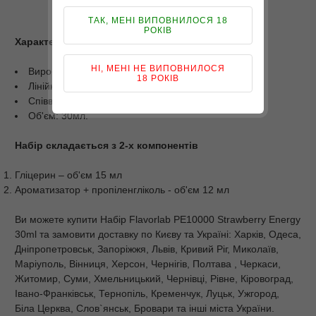
ТАК, МЕНІ ВИПОВНИЛОСЯ 18
РОКІВ
Характеристики
НІ, МЕНІ НЕ ВИПОВНИЛОСЯ
Виробник: Flavorlab;
18 РОКІВ
Лінійка: PE10000;
Співвідношення PG/VG: 50/50;
Об'єм: 30мл.
Набір складається з 2-х компонентів
Гліцерин – об'єм 15 мл
Ароматизатор + пропіленгліколь - об'єм 12 мл
Ви можете купити Набiр Flavorlab PE10000 Strawberry Energy
30ml та замовити доставку по Києву та Україні: Харків, Одеса,
Дніпропетровськ, Запоріжжя, Львів, Кривий Ріг, Миколаїв,
Маріуполь, Вінниця, Херсон, Чернігів, Полтава , Черкаси,
Житомир, Суми, Хмельницький, Чернівці, Рівне, Кіровоград,
Івано-Франківськ, Тернопіль, Кременчук, Луцьк, Ужгород,
Біла Церква, Слов`янськ, Бровари та інші міста України.