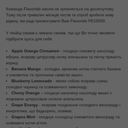
Команда Flavorlab ніколи не зупиняється на досягнутому.
Тому після тривалих місяців тестів та спроб зробити нову
рідину, ми раді презентувати Вам Flavorlab PE10000.
У лінійці смаків є чимало смаків, так що Ви точно зможете
підібрати щось для себе.
Apple Orange Cinnamon
- поєднує соковиту насолоду
яблука, яскраву цитрусову нотку апельсина та теплу пряність
кориці.
Banana Mango
- солодка, кремова нотка стиглого банана
з соковитою та тропічною свіжістю манго.
Blueberry Lemonade
- являє собою яскраву суміш
солодкої чорниці та освіжаючого лимонаду.
Cherry Orange
– поєднує насичену насолоду вишні з
яскравою цитрусовою ноткою апельсина.
Grape Energy
- яскраве поєднання солодкого винограду і
енергетика, що бадьорить, освіжає.
Grapes Mint
- поєднує солодощі соковитого винограду та
освіжаючі нотки м'яти.