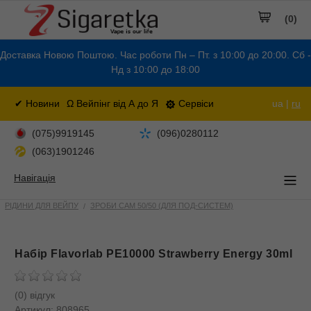
(0)
Доставка Новою Поштою. Час роботи Пн – Пт. з 10:00 до 20:00. Сб -
Нд з 10:00 до 18:00
✔ Новини
Ω Вейпінг від А до Я
Сервіси
ua |
ru
(075)9919145
(096)0280112
(063)1901246
Навігація
РІДИНИ ДЛЯ ВЕЙПУ
ЗРОБИ САМ 50/50 (ДЛЯ ПОД-СИСТЕМ)
Набiр Flavorlab PE10000 Strawberry Energy 30ml
(0) відгук
Артикул:
808965