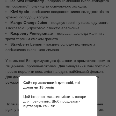
Ice Kiwi Strawberry
- яскрава комбінація кисло-солодкого
ківі, соковитої полуниці та освіжаючого холодка.
Kiwi Apple
- освіжаюче поєднання кисло-солодкого ківі та
хрумкої солодощі яблука.
Mango Orange Juice
– поєднує тропічну насолоду манго
з яскравою цитрусовою свіжістю апельсина.
Raspberry Pomegranate
– яскрава насолода малини з
трохи терпким смаком граната.
Strawberry Lemon
- поєднує солодку полуницю з
освіжаючою кислинкою лимона.
У комплекті Ви отримуєте два флакони: з ароматизатором та
гліцерином, пропіленгліколем. Для змішування Вам потрібно
просто перелити весь вміст на один, найбільший флакон.
Для досягнення найкращого результату наша команда
рекомендує настояти рідину 48 годин.
Сайт призначений для осіб, які
досягли 18 років
Цей інтернет-магазин містить товари
для повнолітніх. Щоб продовжити,
Після змішування Ви отримаєте готову для використання
підтвердіть свій вік
рідину із співвідношенням PG/VG 50/50 та об'ємом 30 мл.