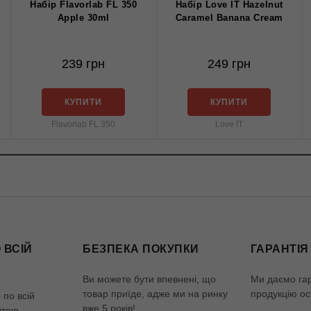
Набір Flavorlab FL 350
Набір Love IT Hazelnut
Apple 30ml
Caramel Banana Cream
239 грн
249 грн
КУПИТИ
КУПИТИ
Flavorlab FL 350
Love IT
 ВСІЙ
БЕЗПЕКА ПОКУПКИ
ГАРАНТІЯ
Ви можете бути впевнені, що
Ми даємо га
товар приїде, адже ми на ринку
продукцію ос
по всій
вже 5 років!
штою.