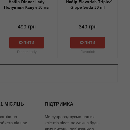
Набір Dinner Lady
Набiр Flavorlab Triple
На
Полуниця Кавун 30 мл
Grape Soda 30 ml
499 грн
349 грн
КУПИТИ
КУПИТИ
Dinner Lady
Flavorlab
 1 МІСЯЦЬ
ПІДТРИМКА
рантію на
Ми супроводжуємо наших
обисто від нас.
клієнтів після покупки з будь-
яких питань, пов`язаних з