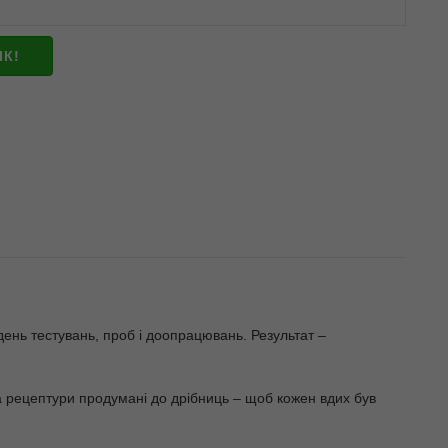
ІК!
день тестувань, проб і доопрацювань. Результат –
 а рецептури продумані до дрібниць – щоб кожен вдих був