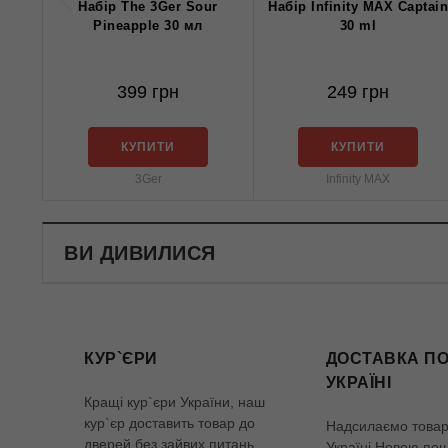
Набір The 3Ger Sour
Набiр Infinity MAX Captain
Pineapple 30 мл
30 ml
399 грн
249 грн
КУПИТИ
КУПИТИ
3Ger
Infinity MAX
ВИ ДИВИЛИСЯ
КУР`ЄРИ
ДОСТАВКА ПО
УКРАЇНІ
Кращі кур`єри України, наш
кур`єр доставить товар до
Надсилаємо товар 
дверей без зайвих питань.
Україні Новою по