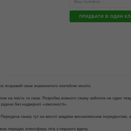
ПРИДБАТИ В ОДИН КЛ
ює яскравий смак знаменитого коктейлю мохіто.
нтом на якість та смак. Розробка кожного смаку зайняла не один тиж
рідини без надмірної «хімозності».
 Передача смаку тут на висоті завдяки високоякісним інгредієнтам,
мак передає атмосферу літа з першого вдиху.