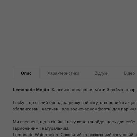
Опис
Характеристики
Відгуки
Відео
Lemonade Mojito
: Класичне поєднання м’яти й лайма створ
Lucky – це свіжий бренд на ринку вейпінгу, створений з акце
збалансовані, насичені, але водночас комфортні для паріння 
Ми впевнені, що в лінійці Lucky кожен знайде щось для себе.
гармонійним і натуральним.
Lemonade Watermelon: Соковитий та освіжаючий кавуновий с