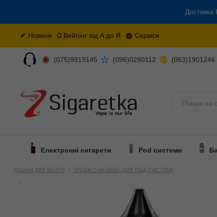
Доставка 
✔ Новини
Ω Вейпінг від А до Я
Сервіси
(075)9919145
(096)0280112
(063)1901246
Поиск
Електронні сигарети
Pod системи
Б
РІДИНИ ДЛЯ ВЕЙПУ
ЗРОБИ САМ 50/50 (ДЛЯ ПОД-СИСТЕМ)