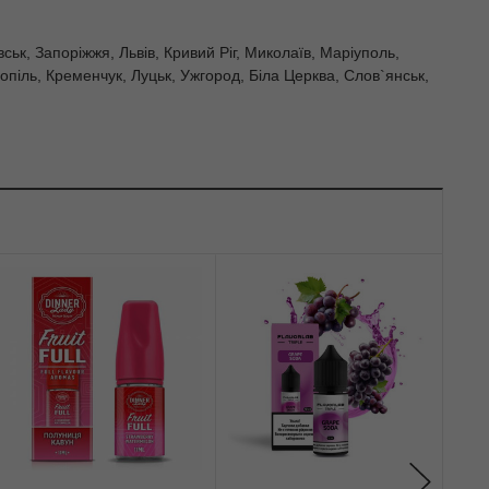
ьк, Запоріжжя, Львів, Кривий Ріг, Миколаїв, Маріуполь,
опіль, Кременчук, Луцьк, Ужгород, Біла Церква, Слов`янськ,