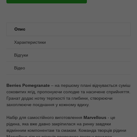
Опис
Характеристики
Відгуки
Відео
Berries Pomegranate
– на першому плані відчувається суміш
соковитих ягід, пропонуючи солодке та насичене сприйняття.
Гранат додає нотку терпкості та глибини, створюючи
захоплююче поєднання у кожному вдиху.
Набір для самостійного виготовлення
Marvellous
- це
рідина, яка вже давно закріпилася на ринку завдяки
відмінним компонентам та смакам. Команда творців рідини
Marvellous кілька місяців проводила тести у пошуках