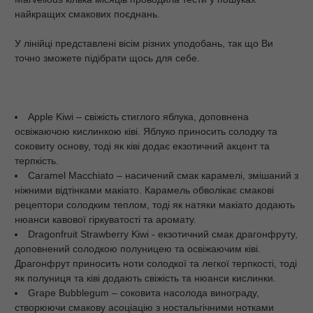
найкращих смакових поєднань.
У лінійці представлені вісім різних уподобань, так що Ви
точно зможете підібрати щось для себе.
Apple Kiwi – свіжість стиглого яблука, доповнена
освіжаючою кислинкою ківі. Яблуко приносить солодку та
соковиту основу, тоді як ківі додає екзотичний акцент та
терпкість.
Caramel Macchiato – насичений смак карамелі, змішаний з
ніжними відтінками макіато. Карамель обволікає смакові
рецептори солодким теплом, тоді як натяки макіато додають
нюанси кавової гіркуватості та аромату.
Dragonfruit Strawberry Kiwi - екзотичний смак драгонфруту,
доповнений солодкою полуницею та освіжаючим ківі.
Драгонфрут приносить ноти солодкої та легкої терпкості, тоді
як полуниця та ківі додають свіжість та нюанси кислинки.
Grape Bubblegum – соковита насолода винограду,
створюючи смакову асоціацію з ностальгічними нотками