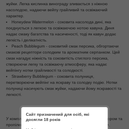
жуйки. Легка кислинка винограду зливається з ніжною
насолодою, надаючи вейпу грайливий та освіжаючий
характер.
Honeydew Watermelon - соковита насолода дині, яка
поєднується з легкою та освіжаючою нотою кавуна. Диня
надає смаку багатства та насиченості, тоді як кавун додає
легкість і делікатність.
Peach Bubblegum - соковитий смак персика, обгортаючи
смакові рецептори солодким та ароматним серпанком. Цей
смак нагадує ніжність та соковитість стиглого персика,
створюючи легку та освіжаючу атмосферу, яка надає
вейпінгу нотки грайливості та солодкості.
Strawberry Bubblegum - соковита полуниця,
перетворюючи вейпінг на яскраву та солодку подію. Нотки
полуниці насичують смак жуйки, надаючи йому яскравості та
легкості.
Сайт призначений для осіб, які
У комплекті Ви отримуєте два флакони: з ароматизатором та
досягли 18 років
пропіленгліколем, гліцерином. Для змішування рідини,