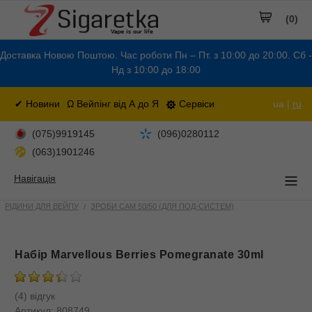
(0)
Доставка Новою Поштою. Час роботи Пн – Пт. з 10:00 до 20:00. Сб -
Нд з 10:00 до 18:00
✔ Новини
Ω Вейпінг від А до Я
Сервіси
ua |
ru
(075)9919145
(096)0280112
(063)1901246
Навігація
РІДИНИ ДЛЯ ВЕЙПУ
ЗРОБИ САМ 50/50 (ДЛЯ ПОД-СИСТЕМ)
Набір Marvellous Berries Pomegranate 30ml
(4) відгук
Артикул:
808749