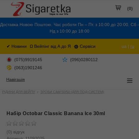
(0)
Доставка Новою Поштою. Час роботи Пн – Пт. з 10:00 до 20:00. Сб -
Нд з 10:00 до 18:00
✔ Новини
Ω Вейпінг від А до Я
Сервіси
ua |
ru
(075)9919145
(096)0280112
(063)1901246
Навігація
РІДИНИ ДЛЯ ВЕЙПУ
ЗРОБИ САМ 50/50 (ДЛЯ ПОД-СИСТЕМ)
Набір Octobar Classic Banana Ice 30ml
(0) відгук
Артикул:
11092025