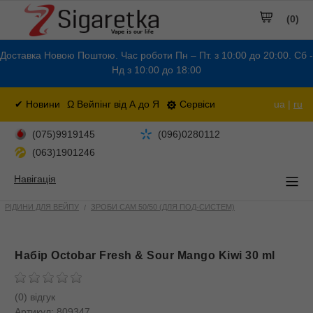
(0)
Доставка Новою Поштою. Час роботи Пн – Пт. з 10:00 до 20:00. Сб -
Нд з 10:00 до 18:00
✔ Новини
Ω Вейпінг від А до Я
Сервіси
ua |
ru
(075)9919145
(096)0280112
(063)1901246
Навігація
РІДИНИ ДЛЯ ВЕЙПУ
ЗРОБИ САМ 50/50 (ДЛЯ ПОД-СИСТЕМ)
Набір Octobar Fresh & Sour Mango Kiwi 30 ml
(0) відгук
Артикул:
809347