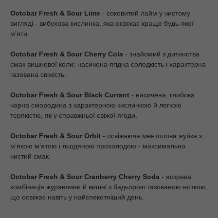
Octobar Fresh & Sour Lime
- соковитий лайм у чистому
вигляді - вибухова кислинка, яка освіжає краще будь-якої
м’яти.
Octobar Fresh & Sour Cherry Cola
- знайомий з дитинства
смак вишневої коли: насичена ягідна солодкість і характерна
газована свіжість.
Octobar Fresh & Sour Black Currant
- насичена, глибока
чорна смородина з характерною кислинкою й легкою
терпкістю, як у справжньої свіжої ягоди.
Octobar Fresh & Sour Orbit
- освіжаюча ментолова жуйка з
м’якою м’ятою і льодяною прохолодою - максимально
чистий смак.
Octobar Fresh & Sour Cranberry Cherry Soda
- яскрава
комбінація журавлини й вишні з бадьорою газованою ноткою,
що освіжає навіть у найспекотніший день.