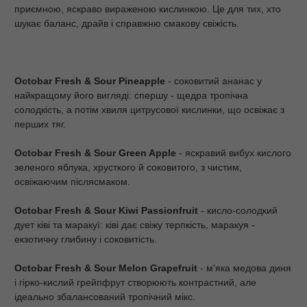
приємною, яскраво вираженою кислинкою. Це для тих, хто
шукає баланс, драйв і справжню смакову свіжість.
Octobar Fresh & Sour Pineapple
- соковитий ананас у
найкращому його вигляді: спершу - щедра тропічна
солодкість, а потім хвиля цитрусової кислинки, що освіжає з
перших тяг.
Octobar Fresh & Sour Green Apple
- яскравий вибух кислого
зеленого яблука, хрусткого й соковитого, з чистим,
освіжаючим післясмаком.
Octobar Fresh & Sour Kiwi Passionfruit
- кисло-солодкий
дует ківі та маракуї: ківі дає свіжу терпкість, маракуя -
екзотичну глибину і соковитість.
Octobar Fresh & Sour Melon Grapefruit
- м'яка медова диня
і гірко-кислий грейпфрут створюють контрастний, але
ідеально збалансований тропічний мікс.