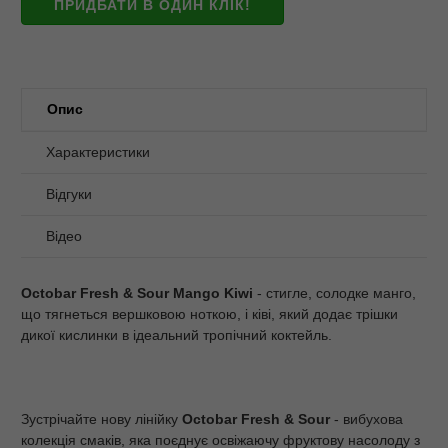
ПРИДБАТИ В ОДИН КЛІК!
Опис
Характеристики
Відгуки
Відео
Octobar Fresh & Sour Mango Kiwi
- стигле, солодке манго,
що тягнеться вершковою ноткою, і ківі, який додає трішки
дикої кислинки в ідеальний тропічний коктейль.
Зустрічайте нову лінійку
Octobar Fresh & Sour
- вибухова
колекція смаків, яка поєднує освіжаючу фруктову насолоду з