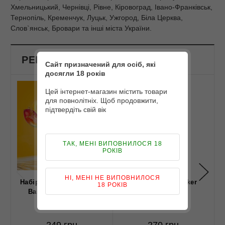
Хмельницький, Чернівці, Рівне, Кіровоград, Івано-Франківськ,
Тернопіль, Кременчук, Луцьк, Ужгород, Біла Церква,
Слов`янськ, Бровари та інші міста України.
РЕКОМЕНДОВАНІ ПРОДУКТИ
Сайт призначений для осіб, які
досягли 18 років
Цей інтернет-магазин містить товари
для повнолітніх. Щоб продовжити,
підтвердіть свій вік
ТАК, МЕНІ ВИПОВНИЛОСЯ 18
РОКІВ
НІ, МЕНІ НЕ ВИПОВНИЛОСЯ
Набiр Flavorlab PE10000
Набір Troublemaker
Н
18 РОКІВ
Banana Mango 30ml
Florida 60ml