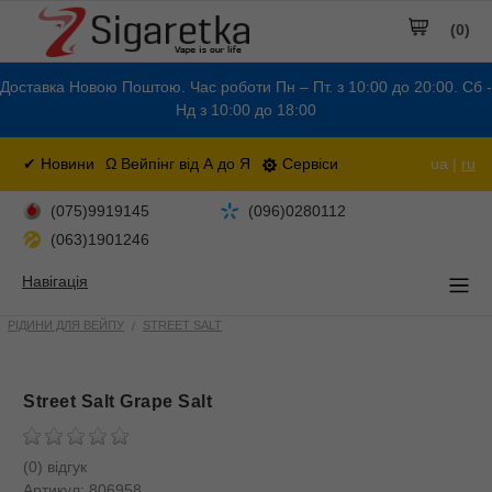
(0)
Доставка Новою Поштою. Час роботи Пн – Пт. з 10:00 до 20:00. Сб -
Нд з 10:00 до 18:00
✔ Новини
Ω Вейпінг від А до Я
Сервіси
ua |
ru
(075)9919145
(096)0280112
(063)1901246
Навігація
РІДИНИ ДЛЯ ВЕЙПУ
STREET SALT
Street Salt Grape Salt
(0) відгук
Артикул:
806958