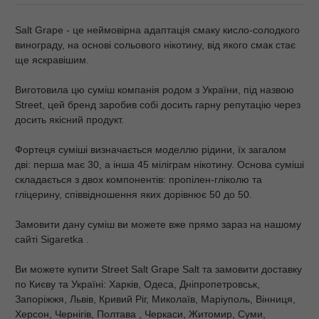
Salt Grape - це неймовірна адаптація смаку кисло-солодкого
винограду, на основі сольового нікотину, від якого смак стає
ще яскравішим.
Виготовила цю суміш компанія родом з України, під назвою
Street, цей бренд заробив собі досить гарну репутацію через
досить якісний продукт.
Фортеця суміші визначається моделлю рідини, їх загалом
дві: перша має 30, а інша 45 міліграм нікотину. Основа суміші
складається з двох компонентів: пропілен-гліколю та
гліцерину, співвідношення яких дорівнює 50 до 50.
Замовити дану суміш ви можете вже прямо зараз на нашому
сайті
Sigaretka
.
Ви можете купити Street Salt Grape Salt та замовити доставку
по Києву та Україні: Харків, Одеса, Дніпропетровськ,
Запоріжжя, Львів, Кривий Ріг, Миколаїв, Маріуполь, Вінниця,
Херсон, Чернігів, Полтава , Черкаси, Житомир, Суми,