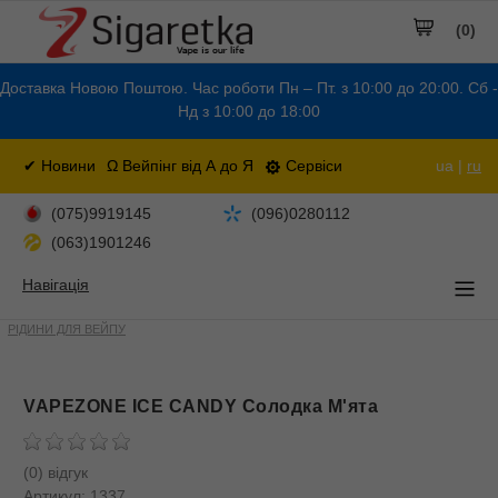
(0)
Доставка Новою Поштою. Час роботи Пн – Пт. з 10:00 до 20:00. Сб -
Нд з 10:00 до 18:00
✔ Новини
Ω Вейпінг від А до Я
Сервіси
ua |
ru
(075)9919145
(096)0280112
(063)1901246
Навігація
РІДИНИ ДЛЯ ВЕЙПУ
VAPEZONE ICE CANDY Солодка М'ята
(0) відгук
Артикул:
1337