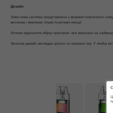
Дизайн
Зовні нова система представлена у форматі класичного стику
вислизає і викликає тільки позитивні емоції.
Хочемо відзначити збірку пристрою: все виконано на найвищом
Загалом девайс виглядає цілісно та приємно оку. У лінійці ко
С
Ц
п