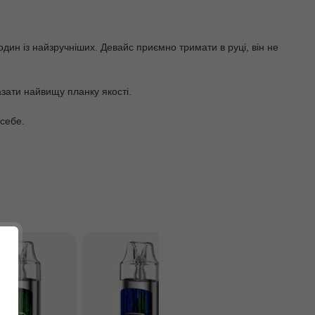
дин із найзручніших. Девайс приємно тримати в руці, він не
азати найвищу планку якості.
 себе.