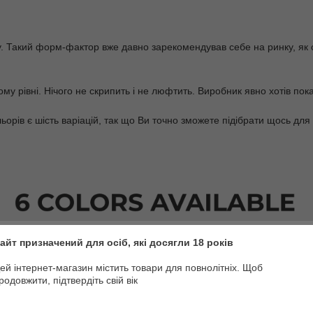
. Такий форм-фактор вже давно зарекомендував себе на ринку, як о
у рівні. Нічого не скрипить і не люфтить. Виробник явно хотів пок
льорів є шість варіацій, так що Ви точно зможете підібрати щось для
айт призначений для осіб, які досягли 18 років
ей інтернет-магазин містить товари для повнолітніх. Щоб
родовжити, підтвердіть свій вік