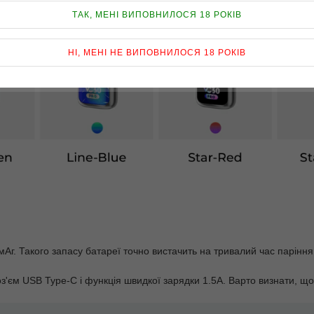
ТАК, МЕНІ ВИПОВНИЛОСЯ 18 РОКІВ
НІ, МЕНІ НЕ ВИПОВНИЛОСЯ 18 РОКІВ
Аг. Такого запасу батареї точно вистачить на тривалий час паріння
з'єм USB Type-C і функція швидкої зарядки 1.5А. Варто визнати, що