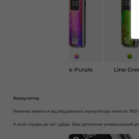
Акумулятор
Новинка живиться від вбудованого акумулятора ємністю 900 м
А коли справа до неї і дійде, Вам допоможе універсальний ро