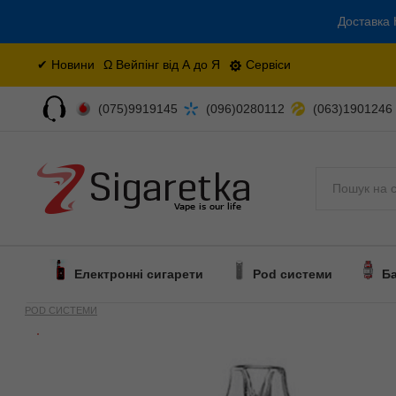
Доставка 
✔ Новини
Ω Вейпінг від А до Я
Сервіси
(075)9919145
(096)0280112
(063)1901246
Поиск
Електронні сигарети
Pod системи
Б
POD СИСТЕМИ