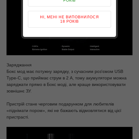
РОКІВ
НІ, МЕНІ НЕ ВИПОВНИЛОСЯ
18 РОКІВ
Заряджання
Бокс мод має потужну зарядку, з сучасним роз'ємом USB
Type-C, що приймає струм в 2 А, тому акумулятори можна
заряджати прямо в Бокс моді, але краще використовувати
зовнішнє ЗУ.
Пристрій стане черговим подарунком для любителів
«піднімати пором», які не бажають відмовлятися від цієї
пристрасті.