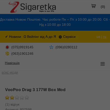
(0)
Доставка Новою Поштою. Час роботи Пн – Пт. з 10:00 до 20:00. Сб -
Нд з 10:00 до 18:00
✔ Новини
Ω Вейпінг від А до Я
Сервіси
ua |
ru
(075)9919145
(096)0280112
(063)1901246
Навігація
БОКС МОДИ
VooPoo Drag 3 177W Box Mod
(1) відгук
Артикул:
807598