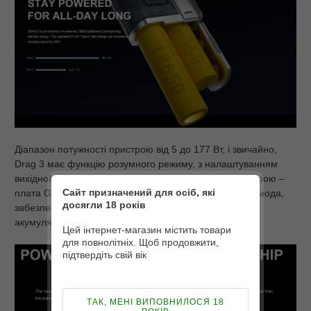
Діапазон потужності пристрою від 5 до 177 Вт, і звичайно,
Drag 3 має функцію розумного режиму, з налаштуванням
вихідної потужності та термоконтролем. Серце пристрою –
Сайт призначений для осіб, які
плата Gene. FAN 2.0 гарантує стабільну роботу Бокс мода,
досягли 18 років
забезпечуючи пристрій додатковою потужністю, якщо
акумулятори повністю розряджені.
Цей інтернет-магазин містить товари
для повнолітніх. Щоб продовжити,
підтвердіть свій вік
ТАК, МЕНІ ВИПОВНИЛОСЯ 18