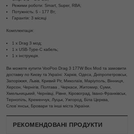
Режими роботи: Smart, Super, RBA;
Потужність: 5 - 177 Вт;
Гарантія: 3 місяці
Комплектація:
1 x Drag 3 мод;
1 x USB-Type-C кабель;
1 х інструкція.
Ви можете купити VooPoo Drag 3 177W Box Mod та замовити
доставку по Києву та Україні: Харків, Одеса, Дніпропетровськ,
Запоріжжя, Львів, Кривий Ріг, Миколаїв, Маріуполь, Вінниця,
Херсон, Чернігів, Полтава , Черкаси, Житомир, Суми,
Хмельницький, Чернівці, Рівне, Кіровоград, Івано-Франківськ,
Тернопіль, Кременчук, Луцьк, Ужгород, Біла Церква,
Слов`янськ, Бровари та інші міста України.
РЕКОМЕНДОВАНІ ПРОДУКТИ