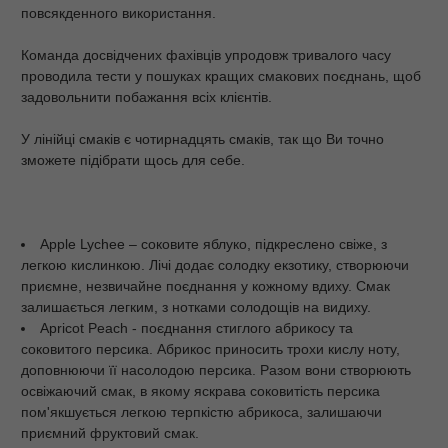
повсякденного використання.
Команда досвідчених фахівців упродовж тривалого часу
проводила тести у пошуках кращих смакових поєднань, щоб
задовольнити побажання всіх клієнтів.
У лінійці смаків є чотирнадцять смаків, так що Ви точно
зможете підібрати щось для себе.
Apple Lychee – соковите яблуко, підкреслено свіже, з
легкою кислинкою. Лічі додає солодку екзотику, створюючи
приємне, незвичайне поєднання у кожному вдиху. Смак
залишається легким, з нотками солодощів на видиху.
Apricot Peach - поєднання стиглого абрикосу та
соковитого персика. Абрикос приносить трохи кислу ноту,
доповнюючи її насолодою персика. Разом вони створюють
освіжаючий смак, в якому яскрава соковитість персика
пом'якшується легкою терпкістю абрикоса, залишаючи
приємний фруктовий смак.