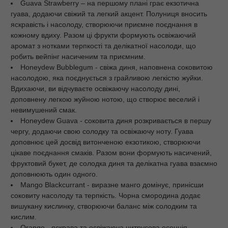
Guava Strawberry – на першому плані грає екзотична
гуава, додаючи свіжий та легкий акцент. Полуниця вносить
яскравість і насолоду, створюючи приємне поєднання в
кожному вдиху. Разом ці фрукти формують освіжаючий
аромат з нотками терпкості та делікатної насолоди, що
робить вейпінг насиченим та приємним.
Honeydew Bubblegum - свіжа диня, наповнена соковитою
насолодою, яка поєднується з грайливою легкістю жуйки.
Вдихаючи, ви відчуваєте освіжаючу насолоду дині,
доповнену легкою жуйною нотою, що створює веселий і
невимушений смак.
Honeydew Guava - соковита диня розкривається в першу
чергу, додаючи свою солодку та освіжаючу ноту. Гуава
доповнює цей досвід витонченою екзотикою, створюючи
цікаве поєднання смаків. Разом вони формують насичений,
фруктовий букет, де солодка диня та делікатна гуава взаємно
доповнюють один одного.
Mango Blackcurrant - виразне манго домінує, принісши
соковиту насолоду та терпкість. Чорна смородина додає
вишукану кислинку, створюючи баланс між солодким та
кислим.
Orange - яскрава та освіжаюча цитрусова есенція.