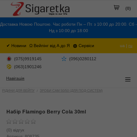
(0)
Доставка Новою Поштою. Час роботи Пн – Пт. з 10:00 до 20:00. Сб -
Нд з 10:00 до 18:00
✔ Новини
Ω Вейпінг від А до Я
Сервіси
ua |
ru
(075)9919145
(096)0280112
(063)1901246
Навігація
РІДИНИ ДЛЯ ВЕЙПУ
ЗРОБИ САМ 50/50 (ДЛЯ ПОД-СИСТЕМ)
Набір Flamingo Berry Cola 30ml
(0) відгук
Артикул:
808735