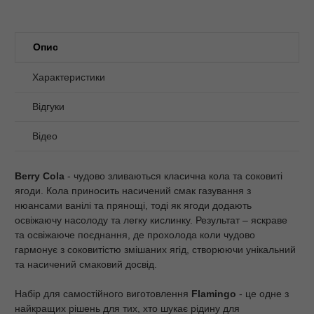
Опис
Характеристики
Відгуки
Відео
Berry Cola
- чудово зливаються класична кола та соковиті
ягоди. Кола приносить насичений смак газування з
нюансами ванілі та прянощі, тоді як ягоди додають
освіжаючу насолоду та легку кислинку. Результат – яскраве
та освіжаюче поєднання, де прохолода коли чудово
гармонує з соковитістю змішаних ягід, створюючи унікальний
та насичений смаковий досвід.
Набір для самостійного виготовлення
Flamingo
- це одне з
найкращих рішень для тих, хто шукає рідину для