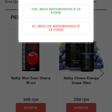
Біла Церква, Слов`янськ, Бровари та інші міста України.
ТАК, МЕНІ ВИПОВНИЛОСЯ 18
РОКІВ
РЕКОМЕНДОВАНІ ПРОДУКТИ
НІ, МЕНІ НЕ ВИПОВНИЛОСЯ
18 РОКІВ
Набір 3Ger Sour Cherry
Набір Chaser Energy
30 мл
Grape 30ml
349 грн
299 грн
КУПИТИ
КУПИТИ