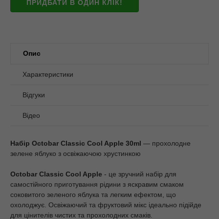
ПРИДБАТИ В ОДИН КЛІК!
Опис
Характеристики
Відгуки
Відео
Набір Octobar Classic Cool Apple 30ml
— прохолодне
зелене яблуко з освіжаючою хрустинкою
Octobar Classic Cool Apple
- це зручний набір для
самостійного приготування рідини з яскравим смаком
соковитого зеленого яблука та легким ефектом, що
охолоджує. Освіжаючий та фруктовий мікс ідеально підійде
для цінителів чистих та прохолодних смаків.