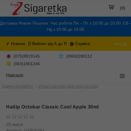
(0)
Доставка Новою Поштою. Час роботи Пн – Пт. з 10:00 до 20:00. Сб -
Нд з 10:00 до 18:00
✔ Новини
Ω Вейпінг від А до Я
Сервіси
ua |
ru
(075)9919145
(096)0280112
(063)1901246
Навігація
РІДИНИ ДЛЯ ВЕЙПУ
ЗРОБИ САМ 50/50 (ДЛЯ ПОД-СИСТЕМ)
Набір Octobar Classic Cool Apple 30ml
(0) відгук
Артикул:
110920252