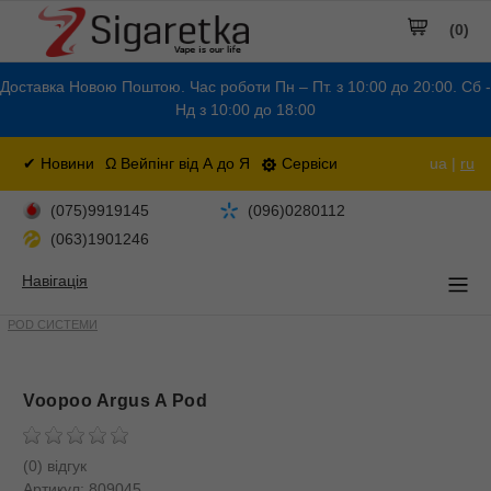
(0)
Доставка Новою Поштою. Час роботи Пн – Пт. з 10:00 до 20:00. Сб -
Нд з 10:00 до 18:00
✔ Новини
Ω Вейпінг від А до Я
Сервіси
ua |
ru
(075)9919145
(096)0280112
(063)1901246
Навігація
POD СИСТЕМИ
Voopoo Argus A Pod
(0) відгук
Артикул:
809045