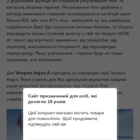
З додаткових функцій ми отримали регулювання тяги, та
контроль безпеки паріння. Регулювання тяги зроблено у
вигляді невеликого повзунка і розташувалося на бічній грані.
Вільна RDL або туга MTL тяга - вибирайте ту, яка найбільше
подобається Вам! Що стосується системи безпеки, то Voopoo
впровадили кілька ступеней захисту у свій чіп Voopoo GENE
AI: захист від короткого замикання, від переробки, від
перегріву, максимальної потужності, від перезарядки,
перерозряду. Якщо узагальнити - паріння буде не тільки
приємним, але безпечним!
Для
Voopoo Argus A
підходять усі картриджі серії Voopoo
Argus. Вони стануть для Вас ідеальним варіантом завдяки
своїй технології випаровування, яка подарує Вам
максимальну кількість смаку та пари та тривалий термін
Сайт призначений для осіб, які
служби кожного картриджа!
досягли 18 років
Цей інтернет-магазин містить товари
для повнолітніх. Щоб продовжити,
підтвердіть свій вік