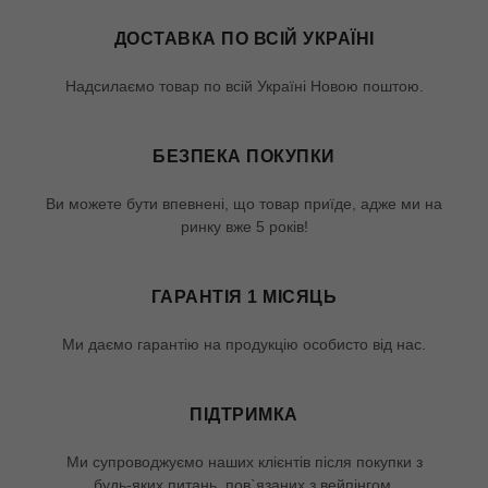
ДОСТАВКА ПО ВСІЙ УКРАЇНІ
Надсилаємо товар по всій Україні Новою поштою.
БЕЗПЕКА ПОКУПКИ
Ви можете бути впевнені, що товар приїде, адже ми на
ринку вже 5 років!
ГАРАНТІЯ 1 МІСЯЦЬ
Ми даємо гарантію на продукцію особисто від нас.
ПІДТРИМКА
Ми супроводжуємо наших клієнтів після покупки з
будь-яких питань, пов`язаних з вейпінгом.