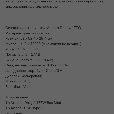
налаштувати свій досвід вейпінгу за допомогою простого у
використанні та стильного моду.
Основні характеристики Voopoo Drag 4 177W:
Матеріал: цинковий сплав;
Розміри: 89 х 52.4 х 25.4 мм;
Живлення: 2 х 18650 (у комплект не входять);
Чіпсет: GENE.TT 2.0;
Потужність: 5 - 177 Вт;
Вихідна напруга: 3.2 – 8.4 В;
Опір, що підтримується: 0.05 - 3.0 Ом;
Заряджання: порт Type-C, 5 В/3 А;
Дисплей: кольоровий;
Конектор: 510;
Виробник: Voopoo
Комплектація:
1 х Voopoo Drag 4 177W Box Mod
1 х Кабель USB Type-C
Інструкція