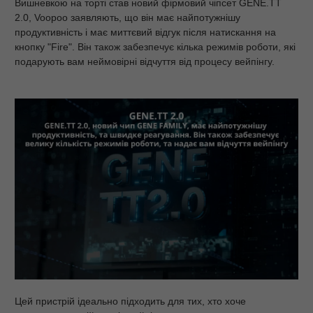
Вишневкою на торті став новий фірмовий чіпсет GENE.TT
2.0, Voopoo заявляють, що він має найпотужнішу
продуктивність і має миттєвий відгук після натискання на
кнопку "Fire". Він також забезпечує кілька режимів роботи, які
подарують вам неймовірні відчуття від процесу вейпінгу.
Цей пристрій ідеально підходить для тих, хто хоче