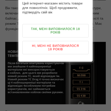
Цей інтернет-магазин містить товари
для повнолітніх. Щоб продовжити,
Він також підтримує кілька режимів контролю температури,
підтвердіть свій вік
включаючи Ni200, Ti та SS. Крім того, цей мод має режим
байпас для отримання максимальної вихідної потужності та
режим TCR для більш точного контролю температури. Має
функцію швидкого заряджання завдяки роз'єму USB-C.
ТАК, МЕНІ ВИПОВНИЛОСЯ 18
РОКІВ
НІ, МЕНІ НЕ ВИПОВНИЛОСЯ
18 РОКІВ