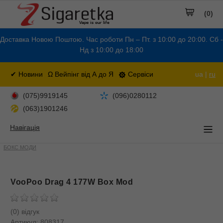
(0)
Доставка Новою Поштою. Час роботи Пн – Пт. з 10:00 до 20:00. Сб -
Нд з 10:00 до 18:00
✔ Новини
Ω Вейпінг від А до Я
Сервіси
ua |
ru
(075)9919145
(096)0280112
(063)1901246
Навігація
БОКС МОДИ
VooPoo Drag 4 177W Box Mod
(0) відгук
Артикул:
808317