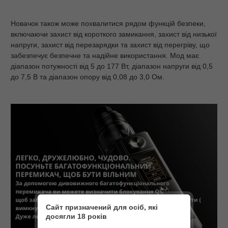
Новачок також може похвалитися рядом функцій безпеки,
включаючи захист від короткого замикання, захист від низької
напруги, захист від перезарядки та захист від перегріву, що
забезпечує безпечне та надійне використання. Мод має
діапазон потужності від 5 до 177 Вт, діапазон напруги від 0,5
до 7,5 В та діапазон опору від 0,08 до 3,0 Ом.
Сайт призначений для осіб, які
досягли 18 років